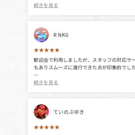
R NKG
​​‌‌‌​​​‍​‌‌​​​‌‌‍​​‌‌​​‌‌‍​​‌‌​‌​‌‍​​‌‌​‌​‌‍​‌
もありスムーズに進行できた点が印象的でし
(Translated by Google)
We used this venue for a welcome party, and
need, and the fact that they had two projec
another occasion.
ていのぶゆき