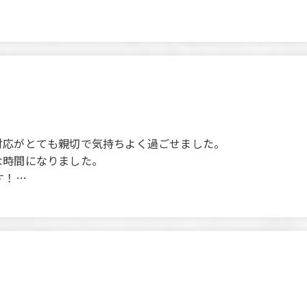
walk from the station, was a real lifesaver. The atmosphere
on. The reminders about time management felt a little rushed
in on another occasion.
‌‌​​‌‌‍​​‌‌‌​​‌‍​​‌‌​​‌​結婚式二次会で利用しましたが、スタッフの対応がとても親切で気持ちよく過ごせました。
な時間になりました。
す！
n, and the staff were incredibly kind and helpful, making f
reating a wonderful and memorable time.
 another occasion, such as a BBQ!