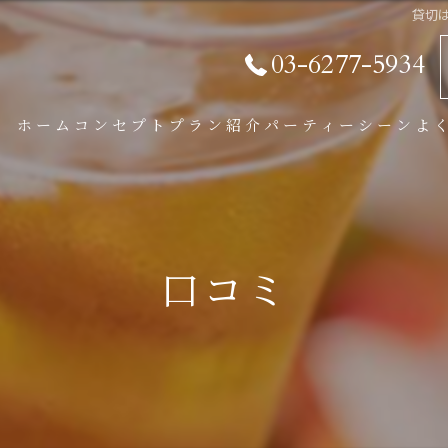
貸切
03-6277-5934
ホーム
コンセプト
プラン紹介
パーティーシーン
よ
パーティープラン
BBQプラン
口コミ
学割プラン
オプション