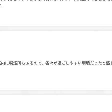
す。
 excellent, and everything went smoothly from preparation t
a strong impression on me, and I would definitely like to us
室内に喫煙所もあるので、各々が過ごしやすい環境だったと感
ether. There's a smoking area inside, so everyone felt comf