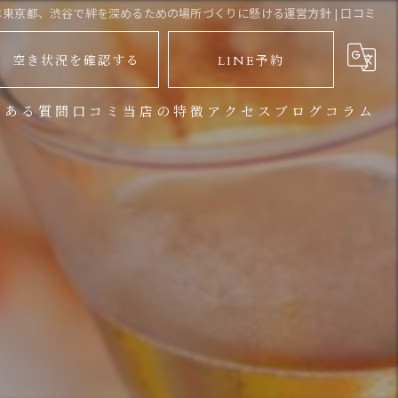
は東京都、渋谷で絆を深めるための場所づくりに懸ける運営方針 | 口コミ
空き状況を確認する
LINE予約
くある質問
口コミ
当店の特徴
アクセス
ブログ
コラム
バーベキュー
地下鉄からお越しのお客様
パーティー
JR渋谷駅からお越しのお客様
イベント
宴会
大人数