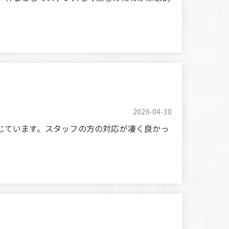
o cleanup. As the organizer, I was able to
e their services again for other occasions
2026-04-30
じています。スタッフの方の対応が凄く良かっ
ortable. The staff were incredibly helpful.