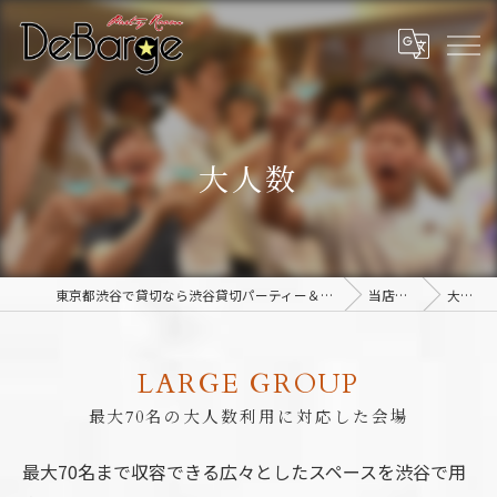
大人数
東京都渋谷で貸切なら渋谷貸切パーティー＆BBQデバージ - DeBarge
当店の特徴
大人数
LARGE GROUP
最大70名の大人数利用に対応した会場
最大70名まで収容できる広々としたスペースを渋谷で用