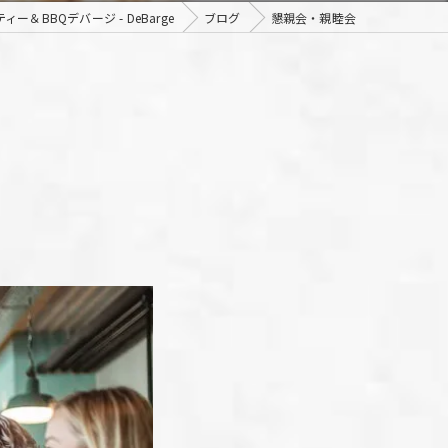
＆BBQデバージ - DeBarge
ブログ
懇親会・親睦会
」