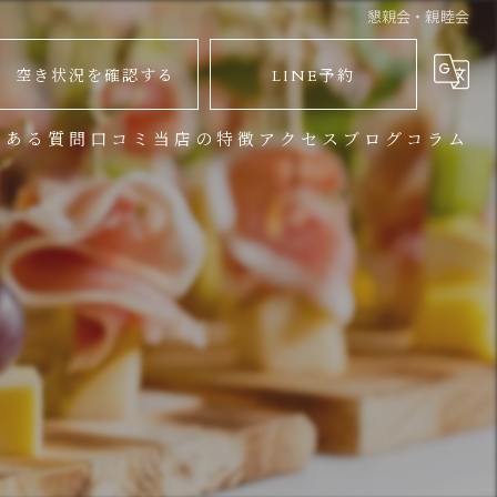
懇親会・親睦会
空き状況を確認する
LINE予約
くある質問
口コミ
当店の特徴
アクセス
ブログ
コラム
バーベキュー
地下鉄からお越しのお客様
パーティー
JR渋谷駅からお越しのお客様
イベント
宴会
大人数