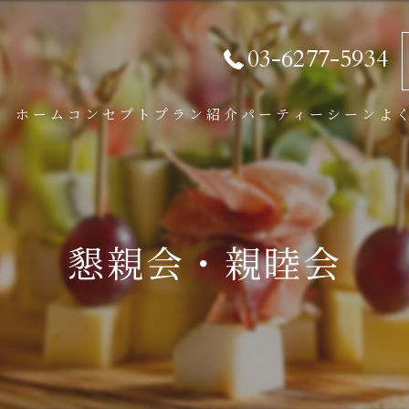
03-6277-5934
ホーム
コンセプト
プラン紹介
パーティーシーン
よ
パーティープラン
BBQプラン
懇親会・親睦会
学割プラン
オプション