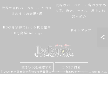
渋谷のバーベキュー場おすすめ
渋谷で室内バーベキューが行え
5選。貸切、テラス、屋上の施
るおすすめ会場5選
設も紹介！
BBQを渋谷で行える貸切室内
サイトマップ
BBQ会場DeBarge
03-6277-5934
空き状況を確認する
LINE予約
© 2026 東京都渋谷で貸切なら渋谷貸切パーティー＆BBQデバージ - DeBarge ALL
RIGHTS RESERVED.