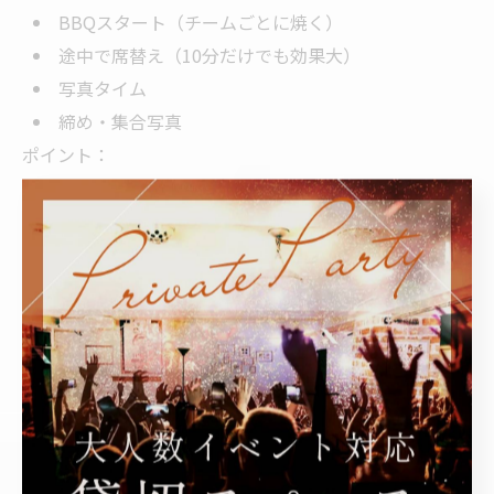
BBQスタート（チームごとに焼く）
途中で席替え（10分だけでも効果大）
写真タイム
締め・集合写真
ポイント：
役職や部署が混ざるように焼き場を分けると、交流が爆
発的に増えます。
5-2. 送別会（20〜40人）
目的：感動と盛り上がりの両立
おすすめ進行（2時間）
乾杯
BBQ歓談（前半）
主役ムービー上映（室内型の強み）
スピーチ＆プレゼント
BBQ歓談（後半）