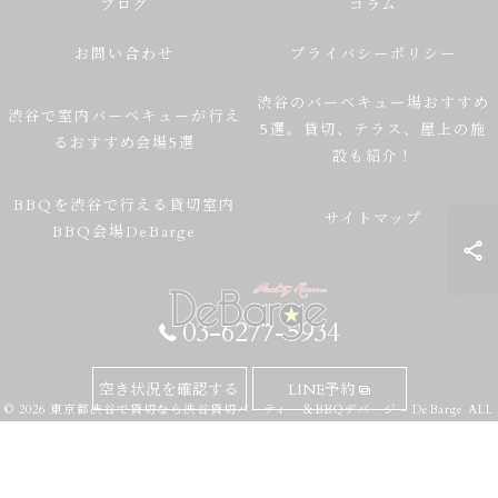
ブログ
コラム
お問い合わせ
プライバシーポリシー
渋谷のバーベキュー場おすすめ
渋谷で室内バーベキューが行え
5選。貸切、テラス、屋上の施
るおすすめ会場5選
設も紹介！
BBQを渋谷で行える貸切室内
サイトマップ
BBQ会場DeBarge
03-6277-5934
空き状況を確認する
LINE予約
© 2026 東京都渋谷で貸切なら渋谷貸切パーティー＆BBQデバージ - DeBarge ALL
RIGHTS RESERVED.