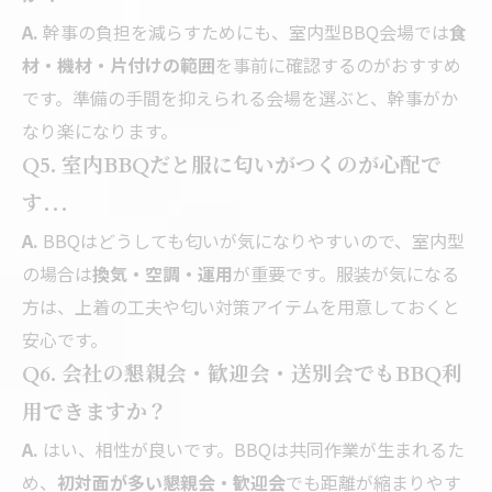
A.
幹事の負担を減らすためにも、室内型BBQ会場では
食
材・機材・片付けの範囲
を事前に確認するのがおすすめ
です。準備の手間を抑えられる会場を選ぶと、幹事がか
なり楽になります。
Q5. 室内BBQだと服に匂いがつくのが心配で
す…
A.
BBQはどうしても匂いが気になりやすいので、室内型
の場合は
換気・空調・運用
が重要です。服装が気になる
方は、上着の工夫や匂い対策アイテムを用意しておくと
安心です。
Q6. 会社の懇親会・歓迎会・送別会でもBBQ利
用できますか？
A.
はい、相性が良いです。BBQは共同作業が生まれるた
め、
初対面が多い懇親会・歓迎会
でも距離が縮まりやす