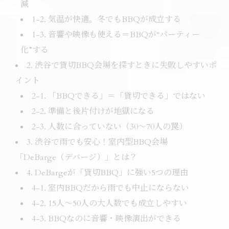
減
1-2. 気温が快適。冬でもBBQが成立する
1-3. 音響や映像も使える＝BBQが“パーティー
化”する
2. 渋谷で貸切BBQ会場を探すときに失敗しやすいポ
イント
2-1. 「BBQできる」＝「貸切できる」ではない
2-2. 準備と後片付けが地獄になる
2-3. 人数に合っていない（30〜70人の罠）
3. 渋谷で雨でも安心！室内型BBQ会場
「DeBarge（デバージ）」とは？
4. DeBargeが「貸切BBQ」に強い5つの理由
4-1. 室内BBQだから雨でも中止にならない
4-2. 15人〜50人の大人数でも成立しやすい
4-3. BBQなのに音響・映像演出ができる