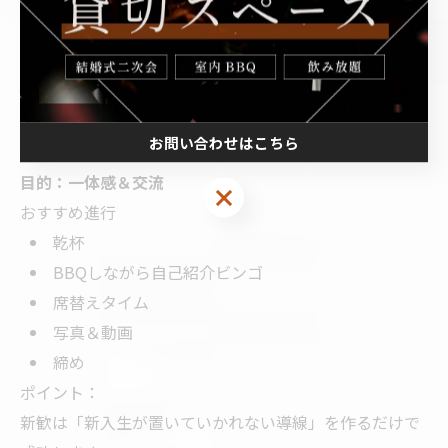
集合写真
ポイント：
“感動パート”を後半に寄せると、締まりが綺麗になりま
す。
お問い合わせはこちら
5-3. 学生の新歓・追いコン（20〜40人）
目的：一体感＆交流
おすすめ進行
乾杯
BBQしながら自己紹介ビンゴ
席替えタイム
写真＆動画
締め
ポイント：
新歓は「新入生が置いていかれない導線」を作るだけで