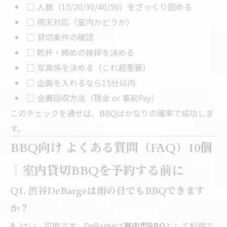
□ 人数（15/20/30/40/50）をざっくり固める
□ 雨天対応（室内かどうか）
□ 貸切条件の確認
□ 乾杯・締めの挨拶を決める
□ 写真係を決める（これ超重要）
□ 企画を入れるなら15分以内
□ 会費回収方法（現金 or 事前Pay）
このチェックを通せば、BBQはかなりの確率で成功しま
す。
BBQ向け よくある質問（FAQ）10個
｜室内貸切BBQを予約する前に
Q1. 渋谷DeBargeは雨の日でもBBQできます
か？
A.
はい、可能です。DeBargeは
室内型BBQ
として利用で