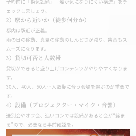
予約前に「換気設備」「煙が気になりにくい構造」をチ
ェックしましょう。
2）駅から近いか（徒歩何分か）
都内は駅近が正義。
雨の日の移動、真夏の移動のしんどさが減り、集合もス
ムーズになります。
3）貸切可否と人数帯
貸切ができると盛り上げコンテンツがやりやすくなりま
す。
30人、40人、50人…人数帯に合う会場を選ぶのが重要で
す。
4）設備（プロジェクター・マイク・音響）
送別会やオフ会、追いコンでは設備があると会が“締ま
る”ので、必要なら事前確認を。
5）ゴミ処理・片付け