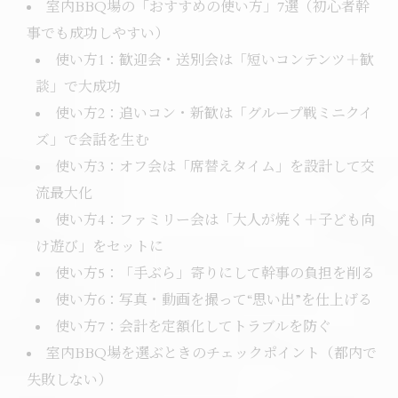
室内BBQ場の「おすすめの使い方」7選（初心者幹
事でも成功しやすい）
使い方1：歓迎会・送別会は「短いコンテンツ＋歓
談」で大成功
使い方2：追いコン・新歓は「グループ戦ミニクイ
ズ」で会話を生む
使い方3：オフ会は「席替えタイム」を設計して交
流最大化
使い方4：ファミリー会は「大人が焼く＋子ども向
け遊び」をセットに
使い方5：「手ぶら」寄りにして幹事の負担を削る
使い方6：写真・動画を撮って“思い出”を仕上げる
使い方7：会計を定額化してトラブルを防ぐ
室内BBQ場を選ぶときのチェックポイント（都内で
失敗しない）