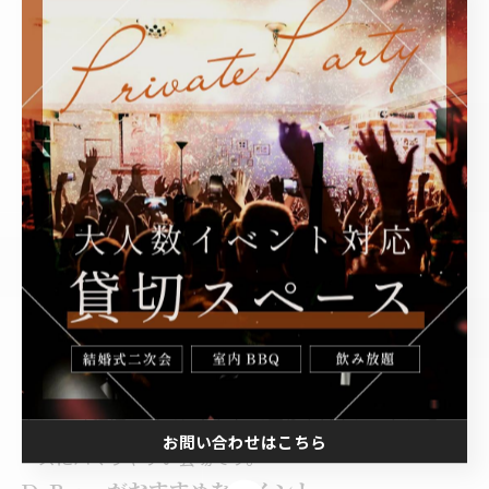
どこまで会場側が対応してくれるかで、幹事の負担が変
わります。
「ゴミは持ち帰りか」「分別は必要か」を確認しておく
と安心です。
【BBQ 食材 ランキング】もう迷わない！定番から変わ
り種食材までバーベキュー料理をご紹介！
都内で人気の室内BBQ会場：渋谷
DeBarge（デバージ）を紹介
都内で室内BBQ会場を探している方に、候補としてチェ
ックしてほしいのが
渋谷DeBarge（デバージ）
です。
渋谷エリアで「雨でも暑い日でも安心してBBQを楽しみ
たい」「貸切でイベントとして盛り上げたい」というニ
お問い合わせはこちら
ーズにハマりやすい会場です。