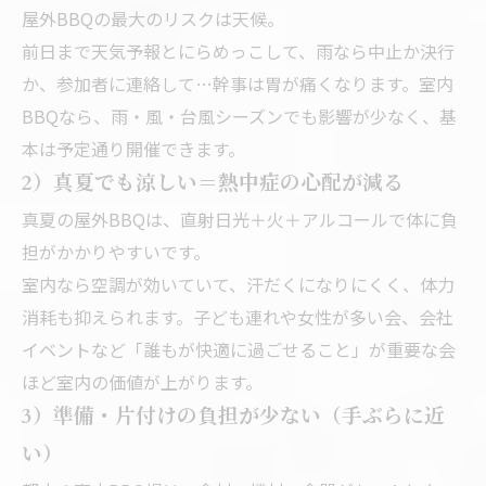
屋外BBQの最大のリスクは天候。
前日まで天気予報とにらめっこして、雨なら中止か決行
か、参加者に連絡して…幹事は胃が痛くなります。室内
BBQなら、雨・風・台風シーズンでも影響が少なく、基
本は予定通り開催できます。
2）真夏でも涼しい＝熱中症の心配が減る
真夏の屋外BBQは、直射日光＋火＋アルコールで体に負
担がかかりやすいです。
室内なら空調が効いていて、汗だくになりにくく、体力
消耗も抑えられます。子ども連れや女性が多い会、会社
イベントなど「誰もが快適に過ごせること」が重要な会
ほど室内の価値が上がります。
3）準備・片付けの負担が少ない（手ぶらに近
い）