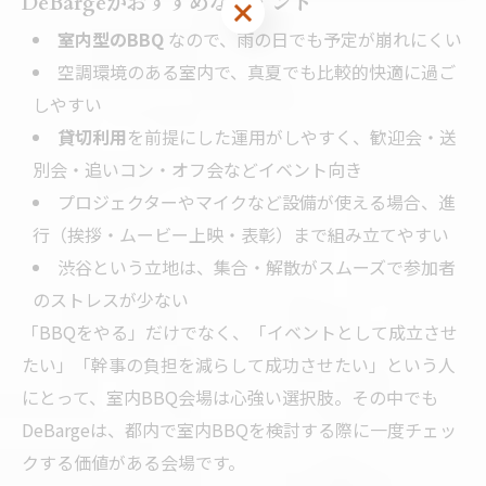
DeBargeがおすすめなポイント
室内型のBBQ
なので、雨の日でも予定が崩れにくい
空調環境のある室内で、真夏でも比較的快適に過ご
しやすい
貸切利用
を前提にした運用がしやすく、歓迎会・送
別会・追いコン・オフ会などイベント向き
プロジェクターやマイクなど設備が使える場合、進
行（挨拶・ムービー上映・表彰）まで組み立てやすい
渋谷という立地は、集合・解散がスムーズで参加者
のストレスが少ない
「BBQをやる」だけでなく、「イベントとして成立させ
たい」「幹事の負担を減らして成功させたい」という人
にとって、室内BBQ会場は心強い選択肢。その中でも
DeBargeは、都内で室内BBQを検討する際に一度チェッ
クする価値がある会場です。