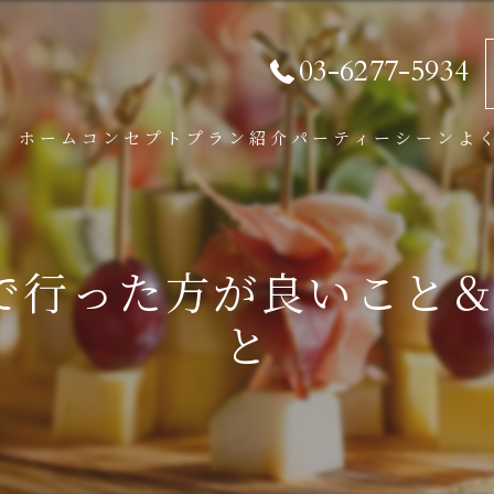
03-6277-5934
ホーム
コンセプト
プラン紹介
パーティーシーン
よ
パーティープラン
BBQプラン
会で行った方が良いこと
学割プラン
と
オプション