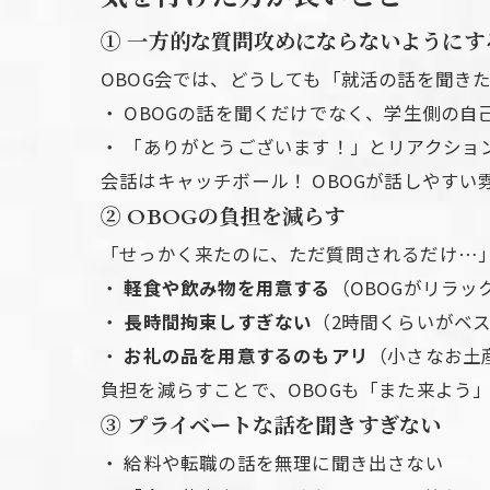
①
一方的な質問攻めにならないようにす
OBOG会では、どうしても「就活の話を聞き
・ OBOGの話を聞くだけでなく、学生側の自
・ 「ありがとうございます！」とリアクショ
会話はキャッチボール！ OBOGが話しやすい
②
OBOGの負担を減らす
「せっかく来たのに、ただ質問されるだけ…」
・
軽食や飲み物を用意する
（OBOGがリラッ
・
長時間拘束しすぎない
（2時間くらいがベ
・
お礼の品を用意するのもアリ
（小さなお土
負担を減らすことで、OBOGも「また来よう
③
プライベートな話を聞きすぎない
・ 給料や転職の話を無理に聞き出さない