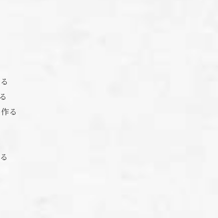
する
る
に作る
する