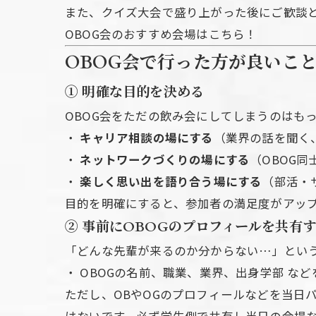
また、クイズ大会で盛り上がった後にご歓談
OBOG会のおすすめ会場はこちら！
OBOG会で行った方が良いこ
①
明確な目的を決める
OBOG会をただの飲み会にしてしまうのはも
・
キャリア相談の場にする
（業界の話を聞く
・
ネットワークづくりの場にする
（OBOG
・
楽しく思い出を語り合う場にする
（部活・
目的を明確にすると、参加者の満足度がアッ
②
事前にOBOGのプロフィールを共有
「どんな先輩が来るのか分からない…」とい
・ OBOGの名前、職業、業界、出身学部 な
ただし、OBやOGのプロフィールなどを当日