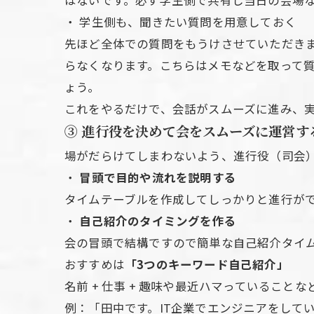
はないです。必ず学生側で共有し当日の会場
・ 学生側も、聞きたい質問を用意しておく
先ほど全体での質問をもうけさせていただき
らなくなります。こちらはメモなどを取って
ょう。
これをやるだけで、会話がスムーズに進み、
③
進行役を決めて会をスムーズに運営す
場がだらけてしまわないよう、進行役（司会
・
冒頭で目的や流れを説明する
タイムテーブルを作成してしっかりと進行が
・
自己紹介のタイミングを作る
会の冒頭で結構ですので簡単な自己紹介タイ
おすすめは
「3つのキーワード自己紹介」
名前 + 仕事 + 趣味や最近ハマっていることな
例：「田中です。IT企業でエンジニアをして