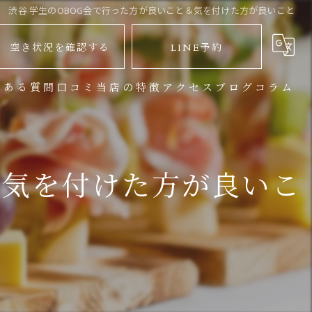
渋谷 学生のOBOG会で行った方が良いこと＆気を付けた方が良いこと
空き状況を確認する
LINE予約
くある質問
口コミ
当店の特徴
アクセス
ブログ
コラム
バーベキュー
地下鉄からお越しのお客様
パーティー
JR渋谷駅からお越しのお客様
＆気を付けた方が良いこ
イベント
宴会
大人数