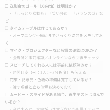
□ 送別会のゴール（方向性）は明確か？
・「しっとり感動系」「笑い多め」「バランス型」な
ど
□ タイムテーブルは作ってあるか？
・オープニング〜締めまでざっくり時間をメモしてお
く
□ マイク・プロジェクターなど設備の確認はOKか？
・会場側と事前確認／オンラインなら回線チェック
□ スピーチしてくれる人には事前に依頼済みか？
・時間目安（例：1人2〜3分程度）も伝える
□ 花束・記念品・色紙の準備は完了しているか？
・渡す順番と立ち位置も決めておく
□ ムービー・スライドがある場合、再生テストは済んで
いるか？
・音が出るか、文字が小さすぎないかも要チェック