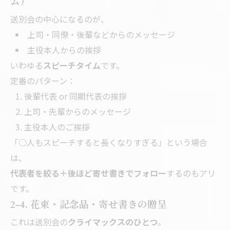
ム）
送別会の中心になるのが、
上司・同僚・後輩などからのメッセージ
主役本人からの挨拶
いわゆる
スピーチタイム
です。
定番のパターン：
後輩代表 or 同期代表の挨拶
上司・先輩からのメッセージ
主役本人のご挨拶
「○人もスピーチすると長くなりすぎる」という場合
は、
代表者を絞る＋後ほど寄せ書きでフォロー
するのもアリ
です。
2-4. 花束・記念品・寄せ書きの贈呈
これは送別会の
クライマックスのひとつ
。