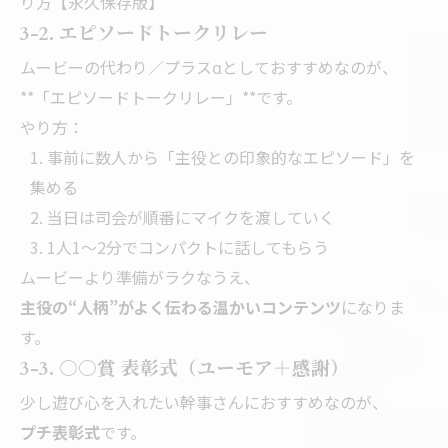
り方【永久保存版】
3-2. エピソードトークリレー
ムービーの代わり／プラスαとしておすすめなのが、
**「エピソードトークリレー」**です。
やり方：
事前に数人から「主役との印象的なエピソード」を
集める
当日は司会が順番にマイクを渡していく
1人1〜2分でコンパクトに話してもらう
ムービーより準備がラクなうえ、
主役の“人柄”がよく伝わる温かいコンテンツ
になりま
す。
3-3. ○○賞 表彰式（ユーモア＋感謝）
少し遊び心を入れたい幹事さんにおすすめなのが、
プチ表彰式
です。