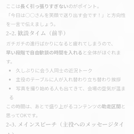
ここは
長く引っ張りすぎない
のがポイント。
「今日は○○さんを笑顔で送り出す会です！」と方向性
を一言で伝えましょう。
2-2. 歓談タイム（前半）
ガチガチの進行ばかりになると疲れてしまうので、
早い段階で自由歓談の時間を入れる
と全体がほぐれま
す。
久しぶりに会う人同士の近況トーク
主役のテーブルに人が入れ替わり立ち替わり挨拶
写真を撮り始める人も出てきて、会場の空気が温ま
る
この時間は、あとで盛り上がるコンテンツの
助走区間
と
思ってOKです。
2-3. メインスピーチ（主役へのメッセージタイ