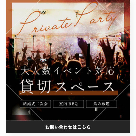
ゲーム系コンテンツ
も効果的です。
例）
主役にまつわる「○×クイズ」
「このエピソード、どこまでが本当？」クイズ
チーム対抗ビンゴ大会（景品あり）
ポイントは、
**“ガチの勝ち負けよりも、笑いと一体感重視”**にする
こと。
主役本人が「いじられても笑えるキャラ」なら、
主役ネタ中心のクイズも盛り上がります。
3-6. 手紙朗読（ガチで泣かせにいくなら）
ガチ泣き路線でいきたい幹事さんにおすすめなのが、
手紙の朗読
。
部署の代表者からの手紙
お問い合わせはこちら
主役の部下・後輩からの手紙