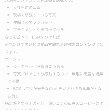
送別会コンテンツの
ド定番＆鉄板
です。
入社当時の写真
現場で頑張っている写真
仲間とのオフショット
プチコメントやテロップ付き
などを並べて、BGMをつければ、
それだけで
笑いと涙が両方取れる超強力コンテンツ
にな
ります。
ポイント：
長くても5〜7分程度に収める
写真だけでも十分感動するので、無理に高度な編集
は不要
BGMは主役が好きな曲 or 思い入れのある曲だとな
お良し
絶対感動する！送別会、追いコンの最高のムービーの作