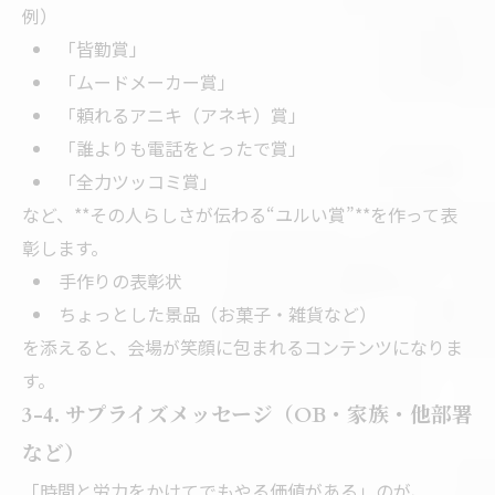
例）
「皆勤賞」
「ムードメーカー賞」
「頼れるアニキ（アネキ）賞」
「誰よりも電話をとったで賞」
「全力ツッコミ賞」
など、**その人らしさが伝わる“ユルい賞”**を作って表
彰します。
手作りの表彰状
ちょっとした景品（お菓子・雑貨など）
を添えると、会場が笑顔に包まれるコンテンツになりま
す。
3-4. サプライズメッセージ（OB・家族・他部署
など）
「時間と労力をかけてでもやる価値がある」のが、