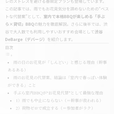
レのストレスを避ける春限定プランも登場しています。
この記事では、雨でもお花見気分を諦めないための“ベス
トな代替案”として、
室内で本格BBQが楽しめる「手ぶ
ら×貸切」BBQ
の魅力を徹底解説。さらに後半では、渋
谷で大人数でも利用しやすいおすすめ会場として
渋谷
DeBarge（デバージ）
を紹介します。
目次
雨の日のお花見が「しんどい」と感じる理由（幹事
あるある）
雨のお花見の代替案、結論は「室内で春っぽい体験
ができる」こと
手ぶら室内BBQが“お花見代替”として最強な理由
1）雨でも中止にならない（＝幹事が救われる）
2）荷物ゼロで成立する（＝参加者がラク）