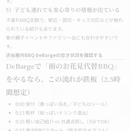
す。
5）子ども連れでも安心寄りの情報が出ている
子連れBBQ文脈で、駅近・貸切・キッズ対応などが触れ
られている紹介もあります。
春の親子イベントやファミリー会にも合わせやすいで
す。
渋谷屋内BBQ DeBargeの空き状況を確認する
DeBargeで「雨のお花見代替BBQ」
をやるなら、この流れが鉄板（2.5時
間想定）
0:00 受付（春っぽい名札／子どもはシール）
0:15 乾杯（桜っぽいドリンク演出）
0:25 軽い自己紹介 or 共通点探し（5分でOK）
0:35 室内BBQスタート（焼き担当ドラフト）