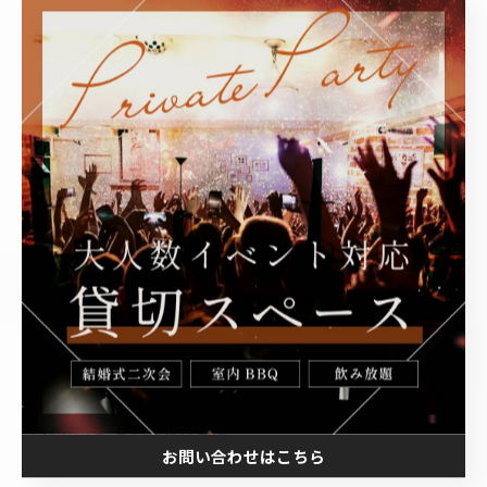
おすすめ会場：渋谷で雨でも手ぶら室
内BBQができる「DeBarge（デバー
ジ）」
ここからは、雨のお花見代替として“勝ちにいける”会
場、
渋谷DeBarge（デバージ）
を紹介します。
ポイントは、
室内BBQ×貸切×手ぶら×大人数対応
をま
とめて叶えやすいこと。
1）室内BBQだから、雨・寒さ・花粉の不安が
減る
「雨でも開催できる」が最大の強み。
実際、雨の日のBBQ代替としての文脈で室内BBQが紹介
されている記事もあります。
お問い合わせはこちら
2）貸切で“自分たちだけの空間”が作れる