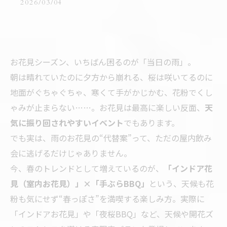
2026/03/04
お花見シーズン、いちばん困るのが「当日の雨」。
朝は晴れていたのに夕方から崩れる、桜は咲いてるのに
地面がぐちゃぐちゃ、寒くて手がかじかむ、花粉でくし
ゃみが止まらない……。お花見は最高に楽しい反面、
天
気に振り回されやすいイベント
でもあります。
でも実は、雨のお花見の“代替案”って、ただの屋内飲み
会に逃げるだけじゃありません。
今、春のトレンドとして増えているのが、
「インドア花
見（室内お花見）」×「手ぶらBBQ」
という、天候も花
粉も気にせず“春っぽさ”を満喫する楽しみ方。実際に
「インドアお花見」や「夜桜BBQ」など、天候や開花ズ