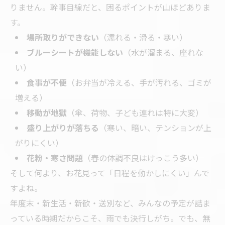
りません。幹事目線だと、困るポイントが山ほどありま
す。
場所取りができない
（濡れる・滑る・寒い）
ブルーシートが機能しない
（水が溜まる、座れな
い）
食事が不便
（お弁当が冷える、手が汚れる、ゴミが
増える）
移動が地獄
（傘、荷物、子ども連れは特に大変）
盛り上がりが落ちる
（寒い、暗い、テンションが上
がりにくい）
花粉・寒さ問題
（春の体調不良はけっこう多い）
そして何より、お花見って「日程を動かしにくい」んで
すよね。
年度末・新生活・新歓・送別など、みんなの予定が詰ま
っている時期だからこそ、雨でも決行しがち。でも、無