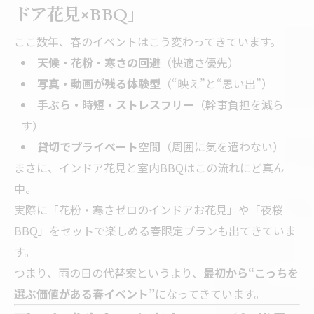
ドア花見×BBQ」
ここ数年、春のイベントはこう変わってきています。
天候・花粉・寒さの回避
（快適さ優先）
写真・動画が残る体験型
（“映え”と“思い出”）
手ぶら・時短・ストレスフリー
（幹事負担を減ら
す）
貸切でプライベート空間
（周囲に気を遣わない）
まさに、インドア花見と室内BBQはこの流れにど真ん
中。
実際に「花粉・寒さゼロのインドアお花見」や「夜桜
BBQ」をセットで楽しめる春限定プランも出てきていま
す。
つまり、雨の日の代替案というより、
最初から“こっちを
選ぶ価値がある春イベント”
になってきています。