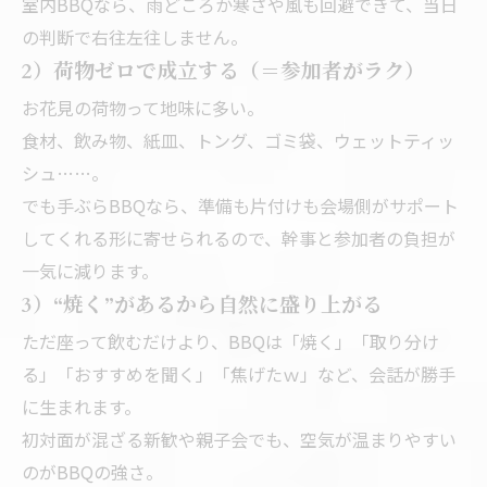
室内BBQなら、雨どころか寒さや風も回避できて、当日
の判断で右往左往しません。
2）荷物ゼロで成立する（＝参加者がラク）
お花見の荷物って地味に多い。
食材、飲み物、紙皿、トング、ゴミ袋、ウェットティッ
シュ……。
でも手ぶらBBQなら、準備も片付けも会場側がサポート
してくれる形に寄せられるので、幹事と参加者の負担が
一気に減ります。
3）“焼く”があるから自然に盛り上がる
ただ座って飲むだけより、BBQは「焼く」「取り分け
る」「おすすめを聞く」「焦げたｗ」など、会話が勝手
に生まれます。
初対面が混ざる新歓や親子会でも、空気が温まりやすい
のがBBQの強さ。