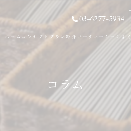
03-6277-5934
ホーム
コンセプト
プラン紹介
パーティーシーン
よ
パーティープラン
BBQプラン
コラム
学割プラン
オプション