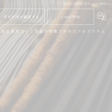
渋谷での貸切スペースの紹介
空き状況を確認する
LINE予約
くある質問
口コミ
当店の特徴
アクセス
ブログ
コラム
バーベキュー
地下鉄からお越しのお客様
パーティー
JR渋谷駅からお越しのお客様
イベント
宴会
大人数