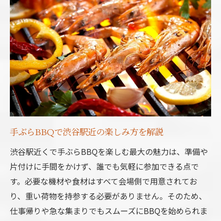
アクセス抜群な渋谷BBQのおすすめ理由
渋谷駅BBQは大人数利用にも便利
屋内外問わず楽しめる渋谷駅BBQ体験
屋内外BBQの特徴と渋谷駅の選択肢
雨天でも安心なBBQ場のポイント
渋谷駅BBQは天候に左右されず楽しめる
開放感あるBBQ体験と屋内利用の魅力
BBQで選ぶべき設備と雰囲気の違い
手ぶらBBQで渋谷駅近の楽しみ方を解説
準備不要のBBQスポット選びに役立つ情報
渋谷駅近くで手ぶらBBQを楽しむ最大の魅力は、準備や
渋谷駅BBQは準備要らずで手軽に予約可
片付けに手間をかけず、誰でも気軽に参加できる点で
駅近BBQスポットの選び方とポイント
す。必要な機材や食材はすべて会場側で用意されてお
手ぶらBBQが叶う設備充実の選び方
り、重い荷物を持参する必要がありません。そのため、
渋谷駅周辺BBQで失敗しない予約術
仕事帰りや急な集まりでもスムーズにBBQを始められま