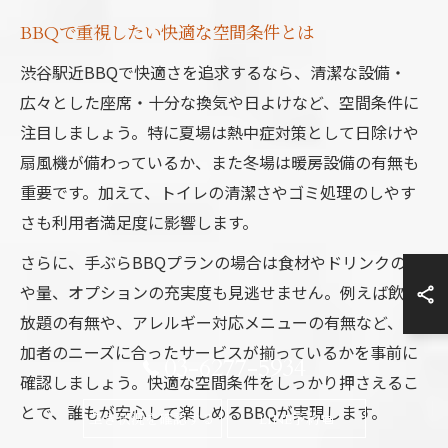
BBQで重視したい快適な空間条件とは
渋谷駅近BBQで快適さを追求するなら、清潔な設備・
広々とした座席・十分な換気や日よけなど、空間条件に
注目しましょう。特に夏場は熱中症対策として日除けや
扇風機が備わっているか、また冬場は暖房設備の有無も
重要です。加えて、トイレの清潔さやゴミ処理のしやす
さも利用者満足度に影響します。
さらに、手ぶらBBQプランの場合は食材やドリンクの質
や量、オプションの充実度も見逃せません。例えば飲み
放題の有無や、アレルギー対応メニューの有無など、参
加者のニーズに合ったサービスが揃っているかを事前に
03-6277-5934
確認しましょう。快適な空間条件をしっかり押さえるこ
とで、誰もが安心して楽しめるBBQが実現します。
空き状況を確認する
LINE予約