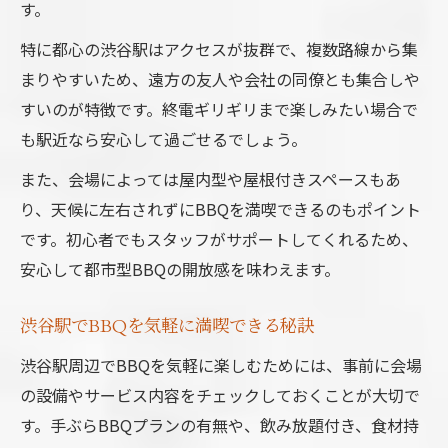
楽に楽しめるBBQ場の比較ポイント
す。
快適空間で集う渋谷駅BBQの魅力徹底解説
特に都心の渋谷駅はアクセスが抜群で、複数路線から集
渋谷BBQの快適空間で集まりやすい理由
まりやすいため、遠方の友人や会社の同僚とも集合しや
すいのが特徴です。終電ギリギリまで楽しみたい場合で
開放感と利便性が両立するBBQの魅力
も駅近なら安心して過ごせるでしょう。
渋谷駅近BBQで満足度が高い空間選び
集まりやすく快適なBBQ場の見極め方
また、会場によっては屋内型や屋根付きスペースもあ
り、天候に左右されずにBBQを満喫できるのもポイント
BBQで重視したい快適な空間条件とは
です。初心者でもスタッフがサポートしてくれるため、
友人や会社集まりに最適な渋谷駅近BBQ案内
安心して都市型BBQの開放感を味わえます。
友人同士で楽しむ渋谷駅BBQの活用ポイン
ト
渋谷駅でBBQを気軽に満喫できる秘訣
会社の集まりにおすすめBBQ空間の選び方
渋谷駅周辺でBBQを気軽に楽しむためには、事前に会場
渋谷駅近BBQで貸切対応の活用メリット
の設備やサービス内容をチェックしておくことが大切で
集まりやすさ重視のBBQ会場比較方法
す。手ぶらBBQプランの有無や、飲み放題付き、食材持
少人数から大人数まで対応可能なBBQ案内