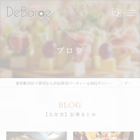
ブログ
東京都渋谷で貸切なら渋谷貸切パーティー＆BBQデバージ - DeBarge
ブログ
BLOG
【忘年会】記事まとめ