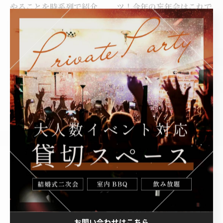
やることを時系列で紹介
ツ！今年の忘年会はこれで
決まり
2025/09/23
2025/09/20
渋谷で貸切のパーティーが
忘年会何やる？忘年会でや
行える会場！懇親会、交流
るべきコンテンツと会場選
会、オフ会におすすめの会
びのコツ【2025年版】
場DeBargeとは？
2025/09/11
2025/09/15
お問い合わせはこちら