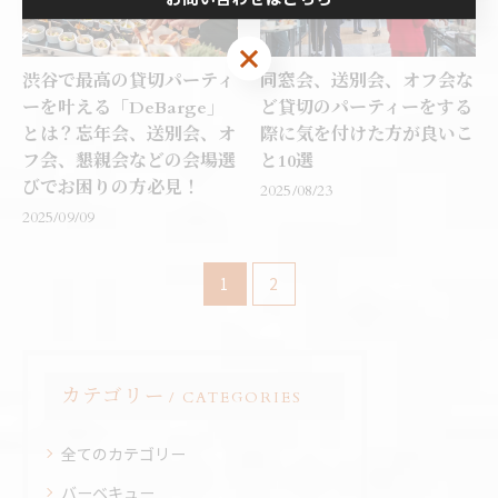
渋谷で最高の貸切パーティ
同窓会、送別会、オフ会な
ーを叶える「DeBarge」
ど貸切のパーティーをする
とは？忘年会、送別会、オ
際に気を付けた方が良いこ
フ会、懇親会などの会場選
と10選
びでお困りの方必見！
2025/08/23
2025/09/09
1
2
カテゴリー
CATEGORIES
全てのカテゴリー
バーベキュー