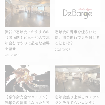
渋谷で忘年会におすすめの
忘年会の幹事を任された
会場10選！40人～50人で忘
際、司会進行で気を付ける
年会を行うのに最適な会場
こととは？
を紹介
2025/09/27
2025/10/01
【忘年会完全マニュアル】
忘年会盛り上がるコンテン
忘年会の幹事になったとき
ツとそうでないコンテン