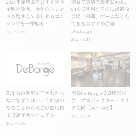
2025年忘年会のおすすめの
渋谷で貸切の忘年会40人、
余興を紹介。今年のトレン
50人で利用するのに最適な
ドも踏まえて楽しめるコン
会場！余興、ゲームなども
テンツを一挙紹介
できるおすすめ会場
DeBarge
2025/10/15
2025/10/11
忘年会の幹事を任されたら
渋谷DeBargeで貸切忘年
なにをすればいい？幹事の
会｜プロジェクター・マイ
やることから司会の進行例
ク完備【30〜70名】
まで忘年会マニュアル
2025/10/04
2025/10/06