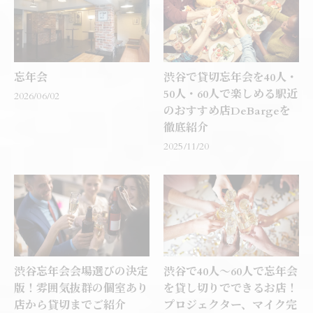
忘年会
渋谷で貸切忘年会を40人・
50人・60人で楽しめる駅近
2026/06/02
のおすすめ店DeBargeを
徹底紹介
2025/11/20
渋谷忘年会会場選びの決定
渋谷で40人～60人で忘年会
版！雰囲気抜群の個室あり
を貸し切りでできるお店！
店から貸切までご紹介
プロジェクター、マイク完