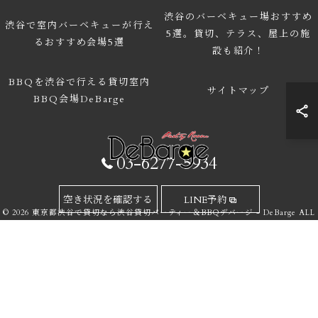
渋谷のバーベキュー場おすすめ
渋谷で室内バーベキューが行え
5選。貸切、テラス、屋上の施
るおすすめ会場5選
設も紹介！
BBQを渋谷で行える貸切室内
サイトマップ
BBQ会場DeBarge
03-6277-5934
空き状況を確認する
LINE予約
© 2026 東京都渋谷で貸切なら渋谷貸切パーティー＆BBQデバージ - DeBarge ALL
RIGHTS RESERVED.