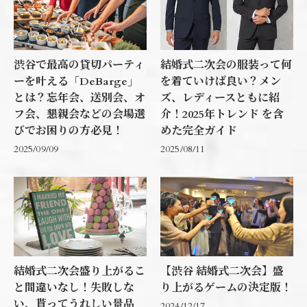
渋谷で最高の貸切パーティ
結婚式二次会の服装って何
ーを叶える「DeBarge」
を着ていけば良い？メン
とは？忘年会、送別会、オ
ズ、レディースともに紹
フ会、懇親会などの会場選
介！2025年トレンド を含
びでお困りの方必見！
めた完全ガイド
2025/09/09
2025/08/11
結婚式二次会盛り上がるこ
【渋谷 結婚式二次会】盛
と間違いなし！失敗しな
り上がるゲームの決定版！
い、貰ってうれしい景品
2024/12/17