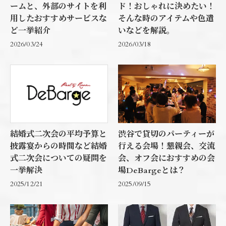
ームと、外部のサイトを利
ド！おしゃれに決めたい！
用したおすすめサービスな
そんな時のアイテムや色遣
ど一挙紹介
いなどを解説。
2026/03/24
2026/03/18
結婚式二次会の平均予算と
渋谷で貸切のパーティーが
披露宴からの時間など結婚
行える会場！懇親会、交流
式二次会についての疑問を
会、オフ会におすすめの会
一挙解決
場DeBargeとは？
2025/12/21
2025/09/15