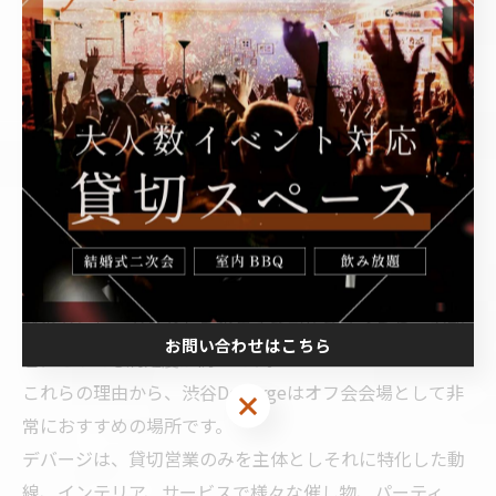
充実した設備
プロジェクターや音響設備など、オフ会に必要な設備が
充実しているため、プレゼンテーションやゲームなど、
さまざまな活動を行うことができます。また、Wi-Fiも完
備されているので、オンラインとのハイブリッドイベン
トも可能です。
フードとドリンクの提供
イベントに合わせてフードやドリンクの提供も可能で、
会の雰囲気に合わせたメニューを選ぶことができます。
軽食からしっかりとした食事まで対応できるため、参加
お問い合わせはこちら
者にとっても満足度が高いです。
これらの理由から、渋谷DeBargeはオフ会会場として非
常におすすめの場所です。
デバージは、貸切営業のみを主体としそれに特化した動
線、インテリア、サービスで様々な催し物、パーティ