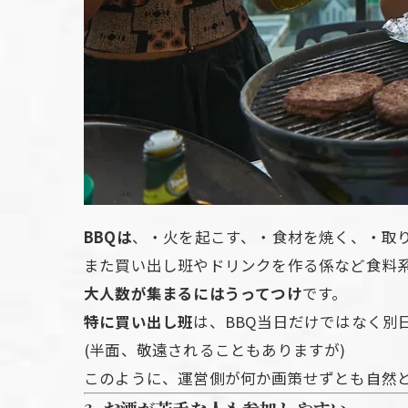
BBQは
、・火を起こす、・食材を焼く、・取
また買い出し班やドリンクを作る係など食料
大人数が集まるにはうってつけ
です。
特に買い出し班
は、BBQ当日だけではなく
(半面、敬遠されることもありますが)
このように、運営側が何か画策せずとも自然