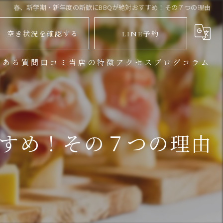
春、新学期・新年度の新歓にBBQが絶対おすすめ！その７つの理由
空き状況を確認する
LINE予約
くある質問
口コミ
当店の特徴
アクセス
ブログ
コラム
バーベキュー
地下鉄からお越しのお客様
パーティー
JR渋谷駅からお越しのお客様
すすめ！その７つの理由
イベント
宴会
大人数