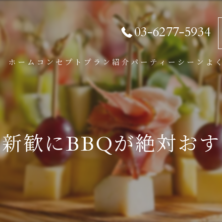
03-6277-5934
ホーム
コンセプト
プラン紹介
パーティーシーン
よ
パーティープラン
BBQプラン
新歓にBBQが絶対お
学割プラン
オプション