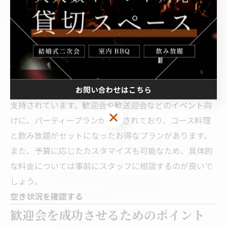
おり、全ての参加者が楽しめるラインアップです。
渋谷デバージの料金プラン
渋谷デバージの料金プランは、利用する時間帯や人数、
貸切の有無によって柔軟に設定されています。基本的に
はリーズナブルな価格帯（3600円から）でありながら、
高品質な料理とサービスを提供しており、多くの顧客に
お問い合わせはこちら
支持されています。歓迎会や歓送迎会などのイベント向
けに、パーティープランが用意されており、コース料理
と飲み放題がセットになったお得なプランがあります。
また、予算に応じたカスタマイズも可能なため、具体的
な料金については事前にスタッフに相談するのが良いで
しょう。
空き状況を確認する
歓迎会を成功させるためのポイント