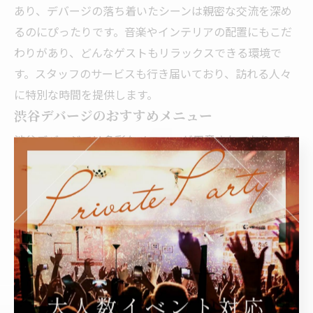
あり、デバージの落ち着いたシーンは親密な交流を深め
るのにぴったりです。音楽やインテリアの配置にもこだ
わりがあり、どんなゲストもリラックスできる環境で
す。スタッフのサービスも行き届いており、訪れる人々
に特別な時間を提供します。
渋谷デバージのおすすめメニュー
渋谷デバージでは多彩なメニューが用意されており、そ
のどれもが魅力的です。特に料理は、多国籍料理を取り
入れた創作メニューが自慢で、新鮮な食材を使用したメ
インディッシュや季節の特別メニューが人気です。歓迎
会などの特別な日におすすめなのが、パーティープラン
で提供されるコース料理です。前菜からデザートまで、
バランスの取れたメニュー構成が好評を得ています。ド
リンクも豊富で、アルコールメニューはもちろんのこ
と、ソフトドリンクやノンアルコールカクテルも揃って