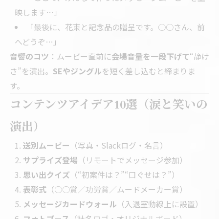
映します…」
「最後に、花束と記念品の贈呈です。○○さん、前
へどうぞ…」
音響のコツ
：ムービー直前に
会場音量を一段下げて
“静け
さ”を演出。
SEやジングル
を短く差し込むと締まりま
す。
コンテンツアイデア10選（涙と笑いの
演出）
送別ムービー
（写真・Slackログ・名言）
サプライズ登場
（リモートでメッセージ参加）
思い出クイズ
（“初案件は？”“口ぐせは？”）
表彰式
（○○賞／功労賞／ムードメーカー賞）
メッセージカードウォール
（入退室動線上に設置）
フォトブース
（社名ロゴ・オリジナルボード）