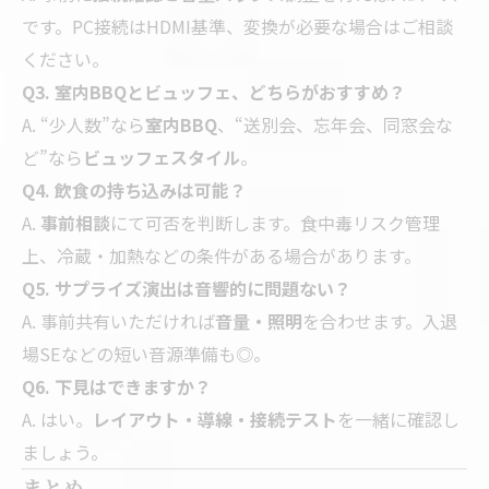
です。PC接続はHDMI基準、変換が必要な場合はご相談
ください。
Q3. 室内BBQとビュッフェ、どちらがおすすめ？
A. “少人数”なら
室内BBQ
、“送別会、忘年会、同窓会な
ど”なら
ビュッフェスタイル
。
Q4. 飲食の持ち込みは可能？
A.
事前相談
にて可否を判断します。食中毒リスク管理
上、冷蔵・加熱などの条件がある場合があります。
Q5. サプライズ演出は音響的に問題ない？
A. 事前共有いただければ
音量・照明
を合わせます。入退
場SEなどの短い音源準備も◎。
Q6. 下見はできますか？
A. はい。
レイアウト・導線・接続テスト
を一緒に確認し
ましょう。
まとめ