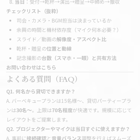
当日
：受付→乾杯→演出→贈呈→中締め→撤収
チェックリスト（抜粋）
司会・カメラ・BGM担当は決まっているか
余興の時間と機材依存度（マイク何本必要？）
スライド／動画の
解像度・アスペクト比
乾杯・贈呈の
位置と動線
記念撮影の
台数（スマホ・一眼）と共有方法
お問い合わせはこちら
よくある質問（FAQ）
Q1. 何名から貸切できますか？
A. バーベキュープランは15名様～、貸切パーティープラ
ンは
30名～
。上限は
70名程度
が快適です。規模に応じて
レイアウトをご提案します。
Q2. プロジェクターやマイクは当日すぐに使えますか？
A. 事前に
接続確認
と
音量バランス
調整を行えばスムーズ