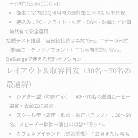
ージ呼び込みに活用可）
衛生
：室内BBQ利用時の
煙対策
と清掃動線を確保
持込み
：PC・スライド・動画・BGM・装飾などは
事
前共有で安全運用
接続テスト推奨
：当日初接続は事故の元。**データ形式
（動画コーデック／フォント）**も事前確認が安心。
DeBargeで使える無料オプション
レイアウト＆収容目安（30名〜70名の
最適解）
シアター型
（映像中心）：
40～70名
の
送別ムービー
鑑賞・表彰式
に最適。
スクール型
（着席・歓談・進行バランス）：
30～60
名
。
スピーチ→歓談→演出
の切替が滑らか。
カフェ＆アイランド
（歓談重視）：立食または着席