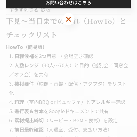
ギフト
：
日常で使う高品質小物＋メッセージ
が“重
お問い合わせはこちら
すぎず刺さる”鉄板
下見～当日までの流れ（HowTo）と
チェックリスト
HowTo（簡易版）
日程候補を3つ
用意 → 会場空き確認
人数レンジ
（30人～70人）と
目的
（送別会／同窓会
／オフ会）を共有
機材要件
（映像・音響・配信・アダプタ）をリスト
化
料理
（室内BBQ or ビュッフェ）と
アレルギー
確認
進行表＆台本
をGoogleドキュメントで共有
素材提出締切
（ムービー・BGM・表彰）を設定
前日最終確認
（入退室、受付、支払い方法）