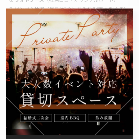
ビンゴ＆抽選
（景品は“会社あるある”系も刺さる）
ありがとうBGMプレイリスト
（主役セレクト）
ネームバッジ
（部署・入社年・趣味）で会話を促進
記念アルバム即納
（最後にQR共有→ダウンロー
ド）
装飾・写真・BGM・ギフト：印象を
最大化する小ワザ
装飾
：主役カラーを1色決めて
テーブルクロス／バ
ルーン／メッセカード
を統一
写真
：
受付ボード前→フォトブース→花束贈呈
の3
点で
必ずプロップス
を用意
BGM
：開場は
アップテンポ
、上映は
無音or環境音
、
贈呈は
しっとり