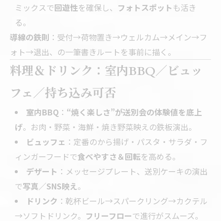
ミックスで
回遊性
を確保し、
フォトスポット
も活き
る。
導線の鉄則
：受付→荷物置き→ウェルカム→メイン→フ
ォト→退出、の一筆書きルートを事前に描く。
料理＆ドリンク：室内BBQ／ビュッ
フェ／持ち込み可否
室内BBQ
：
“焼く楽しさ”が送別会の体験値を底上
げ
。お肉・野菜・海鮮・焼き野菜映えの鉄板演出。
ビュッフェ
：定番のから揚げ・パスタ・サラダ・フ
ィンガーフードで
食べやすさ＆回転
を高める。
デザート
：メッセージプレート、送別ケーキの演出
で
写真／SNS映え
。
ドリンク
：乾杯ビール→スパークリング→カクテル
→ソフトドリンク。
フリーフロー
で進行がスムーズ。