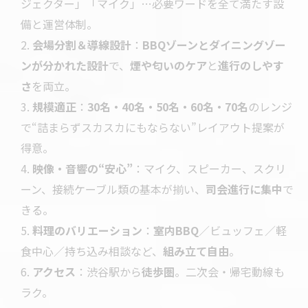
ジェクター」「マイク」…必要ワードを全て満たす設
備と運営体制。
会場分割＆導線設計
：
BBQゾーンとダイニングゾー
ンが分かれた設計
で、
煙や匂いのケア
と
進行のしやす
さ
を両立。
規模適正
：
30名・40名・50名・60名・70名
のレンジ
で“詰まらずスカスカにもならない”レイアウト提案が
得意。
映像・音響の“安心”
：マイク、スピーカー、スクリ
ーン、接続ケーブル類の基本が揃い、
司会進行に集中
で
きる。
料理のバリエーション
：
室内BBQ
／ビュッフェ／軽
食中心／持ち込み相談など、
組み立て自由
。
アクセス
：渋谷駅から
徒歩圏
。二次会・帰宅動線も
ラク。