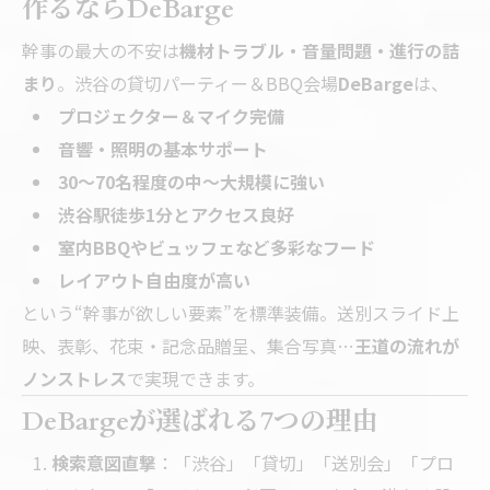
作るならDeBarge
幹事の最大の不安は
機材トラブル・音量問題・進行の詰
まり
。渋谷の貸切パーティー＆BBQ会場
DeBarge
は、
プロジェクター＆マイク完備
音響・照明の基本サポート
30～70名程度の中～大規模に強い
渋谷駅徒歩1分とアクセス良好
室内BBQやビュッフェなど多彩なフード
レイアウト自由度が高い
という“幹事が欲しい要素”を標準装備。送別スライド上
映、表彰、花束・記念品贈呈、集合写真…
王道の流れが
ノンストレス
で実現できます。
DeBargeが選ばれる7つの理由
検索意図直撃
：「渋谷」「貸切」「送別会」「プロ