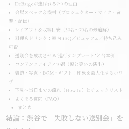
DeBargeが選ばれる7つの理由
会場スペック＆機材（プロジェクター・マイク・音
響・配信）
レイアウト＆収容目安（30名〜70名の最適解）
料理＆ドリンク：室内BBQ／ビュッフェ／持ち込み
可否
送別会を成功させる“進行テンプレート”と台本例
コンテンツアイデア10選（涙と笑いの演出）
装飾・写真・BGM・ギフト：印象を最大化する小ワ
ザ
下見～当日までの流れ（HowTo）とチェックリスト
よくある質問（FAQ）
まとめ
結論：渋谷で「失敗しない送別会」を