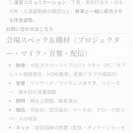
運営コミュニケーション
：下見・事前打合せ・台本
共有・入退室動線の確認など、
幹事と一緒に成功させ
る伴走姿勢
。
お問い合わせはこちら
会場スペック＆機材（プロジェクタ
ー・マイク・音響・配信）
映像
：大型スクリーン＋プロジェクター（PC／タブ
レット接続想定、HDMI基準。変換アダプタ相談可）
音響
：ワイヤード／ワイヤレス
マイク
、スピーカ
ー、基本的な音量調整
照明
：明るさ調整、簡易演出
備品
：司会台、記念品台、ケーキ台、クローク的ス
ペースの相談
ネット
：安定回線の用意（配信・オンラインメッセ