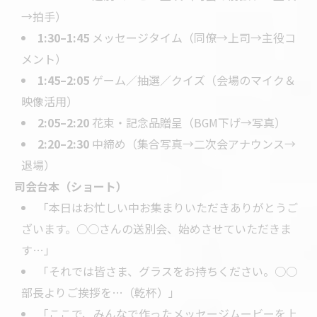
→拍手）
1:30–1:45
メッセージタイム（同僚→上司→主役コ
メント）
1:45–2:05
ゲーム／抽選／クイズ（会場のマイク＆
映像活用）
2:05–2:20
花束・記念品贈呈（BGM下げ→写真）
2:20–2:30
中締め（集合写真→二次会アナウンス→
退場）
司会台本（ショート）
「本日はお忙しい中お集まりいただきありがとうご
ざいます。○○さんの送別会、始めさせていただきま
す…」
「それでは皆さま、グラスをお持ちください。○○
部長よりご挨拶を…（乾杯）」
「ここで、みんなで作ったメッセージムービーを上