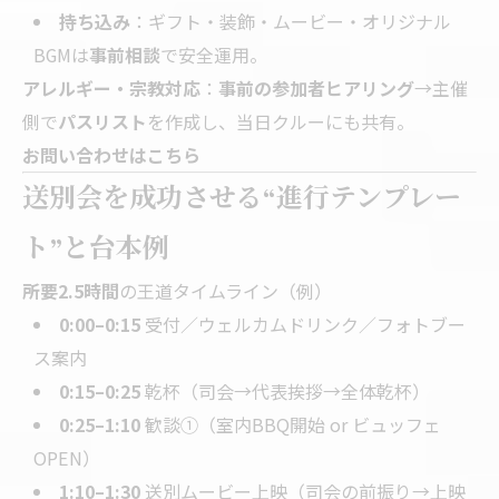
持ち込み
：ギフト・装飾・ムービー・オリジナル
BGMは
事前相談
で安全運用。
アレルギー・宗教対応
：
事前の参加者ヒアリング
→主催
側で
パスリスト
を作成し、当日クルーにも共有。
お問い合わせはこちら
送別会を成功させる“進行テンプレー
ト”と台本例
所要2.5時間
の王道タイムライン（例）
0:00–0:15
受付／ウェルカムドリンク／フォトブー
ス案内
0:15–0:25
乾杯（司会→代表挨拶→全体乾杯）
0:25–1:10
歓談①（室内BBQ開始 or ビュッフェ
OPEN）
1:10–1:30
送別ムービー上映（司会の前振り→上映