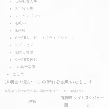
1.参加者入場
2.主役入場
3.シャンパンタワー
4.乾杯
5.余興
6.送別ムービー（スライドショー）
7.プレゼント
8.贈る言葉
9.送別者挨拶
10.集合写真
まとめ
送別会や追いコンの流れを説明いたします。
送別会送別者が少人数の場合の進行例（1名～3名ほど）
所要時
タイムスケジュー
次第
間
ル