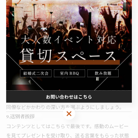
ます。まずはプレゼントを渡して感謝の気持ちを伝えま
す。ここで渡すプレゼントは
・送別者の好みのもの
・これから必要になりそうな実用的なもの
・花束
・色紙やアルバムなどメッセージが入っているもの
が好まれます。是非参考にしてください。
8.贈る言葉
ここで送別者様に向けて送る言葉を述べると尚、効果的
です。送る言葉は今まで一番世話になった後輩からが良
お問い合わせはこちら
いです。また辛いときや苦しいときをともに乗り越えた
同僚などかかわりの深い方を選ぶようにしましょう。
9.送別者挨拶
コンテンツとしてはこちらで最後です。感動のムービー
を見てプレゼントを受け取り、送る言葉をもらった状態