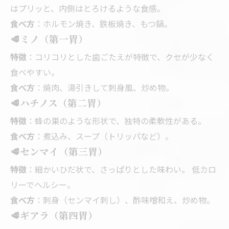
はプリッと、内側はとろけるような食感。
食べ方
：ホルモン焼き、鉄板焼き、もつ鍋。
🥩
ミノ（第一胃）
特徴
：コリコリとした歯ごたえが特徴で、クセが少なく
食べやすい。
食べ方
：焼肉、湯引きして刺身風、炒め物。
🥩
ハチノス（第二胃）
特徴
：蜂の巣のような形状で、独特の柔軟性がある。
食べ方
：煮込み、スープ（トリッパなど）。
🥩
センマイ（第三胃）
特徴
：細かいひだ状で、さっぱりとした味わい。 低カロ
リーでヘルシー。
食べ方
：刺身（センマイ刺し）、酢味噌和え、炒め物。
🥩
ギアラ（第四胃）