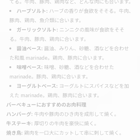
てる。牛肉、豚肉、鶏肉など、どんな肉にも合います。
ハーブソルト:
ハーブの香りが食欲をそそる。牛肉、
豚肉、鶏肉、魚介類に合います。
ガーリックソルト:
ニンニクの風味が食欲をそそ
る。牛肉、豚肉、鶏肉に合います。
醤油ベース:
醤油、みりん、砂糖、酒などを合わせ
た和風 marinade。鶏肉、豚肉に合います。
味噌ベース:
味噌、砂糖、酒などを合わせた
marinade。豚肉、鶏肉に合います。
ヨーグルトベース:
ヨーグルトにスパイスなどを加
えた marinade。鶏肉、豚肉に合います。
バーベキューにおすすめのお肉料理
ハンバーグ:
牛肉や豚肉のひき肉を成形して焼く。
牛ステーキ:
厚切りの牛肉を豪快に焼く。
焼き鳥:
鶏肉を一口大にカットして串に刺して焼く。