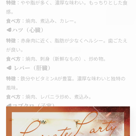
特徴
：やや脂が多く、濃厚な味わい。もっちりとした食
感。
食べ方
：焼肉、煮込み、カレー。
🥩
ハツ（心臓）
特徴
：赤身肉に近く、脂肪が少なくヘルシー。歯ごたえ
が良い。
食べ方
：焼肉、刺身（新鮮なもの）、炒め物。
🥩
レバー（肝臓）
特徴
：鉄分やビタミンAが豊富。濃厚な味わいと独特の
風味。
食べ方
：焼肉、レバニラ炒め、煮込み。
🥩コブクロ（子宮）
特徴
：コリコリとした食感が特徴で、クセが少ない。
食べ方
：焼肉、湯引き、和え物。
🥩フワ（肺）