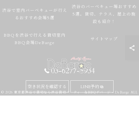
渋谷のバーベキュー場おすすめ
渋谷で室内バーベキューが行え
5選。貸切、テラス、屋上の施
るおすすめ会場5選
設も紹介！
BBQを渋谷で行える貸切室内
サイトマップ
BBQ会場DeBarge
03-6277-5934
空き状況を確認する
LINE予約
© 2026 東京都渋谷で貸切なら渋谷貸切パーティー＆BBQデバージ - DeBarge ALL
RIGHTS RESERVED.