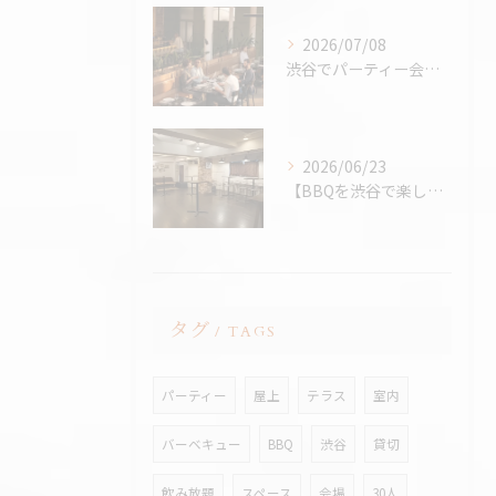
2026/07/08
渋谷でパーティー会場を探すコツ完全版｜パーティープランナー歴24年の筆者が解説
2026/06/23
【BBQを渋谷で楽しむなら、熱中症対策万全の室内BBQ！貸切...
タグ
TAGS
パーティー
屋上
テラス
室内
バーベキュー
BBQ
渋谷
貸切
飲み放題
スペース
会場
30人