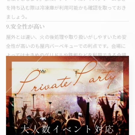
を持ち込む際は冷凍庫が利用可能かも確認を取っておき
ましょう。
9.安全性が高い
屋外とは違い、火の後処理や取り扱いがしやすいため安
全性が高いのも屋内バーベキューでの利点です。会場に
よっては大きめのグリドルや鉄板などを利用できる会場
もございますのでお子様の火傷などの心配も少なくなり
ます。
会場選びのポイント
お肉など食材を焼く量によって焼き台の数が増えるのか
を確認しておくと良いです。また、他の団体と一緒だと
気を使ったり、お子様から目を離せなくなりますので当
日は貸切で利用可能かを確認しておくとよいでしょう。
BBQプラン