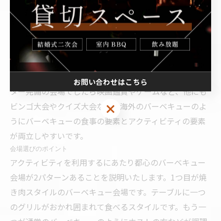
10.他のアクティビティと組み合わせやすい
屋外のアクティビティですと、フリスビーやボール遊
び、川遊びなど自然を楽しめる反面、怪我や目から離せ
なくなるなどのデメリットがあります。屋内バーベキュ
ーはお子様が見当たらなくなる心配もございませんの
で、大人同士ゆっくりと会話を楽しめます。プロジェク
お問い合わせはこちら
ター完備の会場でしたら映画鑑賞やゲームなど、他にも
ビンゴ大会やクイズ大会など、海外のバーベキューのよ
うにバーベキューの食事の要素とアクティビティの要素
が両立しやすいです。
会場選びのポイント
アクティビティを利用するにあたり都心のバーベキュー
会場が2パターンあることを説明いたします。1つ目が焼
き肉スタイルのバーベキュー会場です。テーブルに一つ
のグリルがおかれ囲まれて食べるスタイルです。もう一