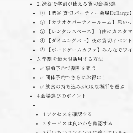
2. 渋谷で学割が使える貸切会場5選
① 【渋谷 貸切 パーティー会場DeBar
② 【カラオケパーティールーム】思い
③ 【レンタルスペース】自由にカスタ
④ 【ダイニングバー】夜の貸切イベン
⑤ 【ボードゲームカフェ】みんなでワ
3. 学割を最大限活用する方法
✅ 事前予約で割引を狙う
✅ 団体予約でさらにお得に！
✅ 飲食の持ち込みがOKな場所を選ぶ
4.会場選びのポイント
1.アクセスを確認する
2.サービスは良いかを確認する