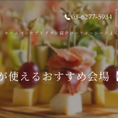
03-6277-5934
ホーム
コンセプト
プラン紹介
パーティーシーン
よ
パーティープラン
BBQプラン
が使えるおすすめ会場
学割プラン
オプション