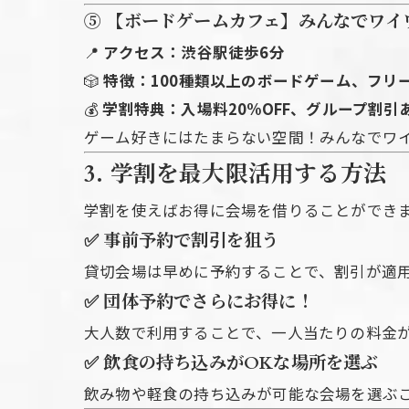
⑤ 【ボードゲームカフェ】みんなでワイ
📍
アクセス：渋谷駅徒歩6分
🎲
特徴：100種類以上のボードゲーム、フリ
💰
学割特典：入場料20%OFF、グループ割引
ゲーム好きにはたまらない空間！みんなでワ
3. 学割を最大限活用する方法
学割を使えばお得に会場を借りることができ
✅ 事前予約で割引を狙う
貸切会場は早めに予約することで、割引が適
✅ 団体予約でさらにお得に！
大人数で利用することで、一人当たりの料金
✅ 飲食の持ち込みがOKな場所を選ぶ
飲み物や軽食の持ち込みが可能な会場を選ぶ