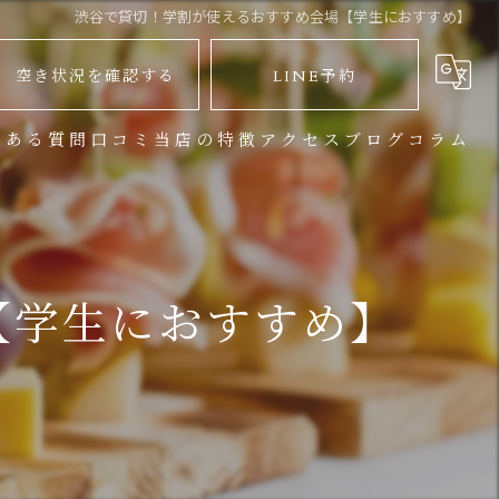
渋谷で貸切！学割が使えるおすすめ会場【学生におすすめ】
空き状況を確認する
LINE予約
くある質問
口コミ
当店の特徴
アクセス
ブログ
コラム
バーベキュー
地下鉄からお越しのお客様
パーティー
JR渋谷駅からお越しのお客様
【学生におすすめ】
イベント
宴会
大人数