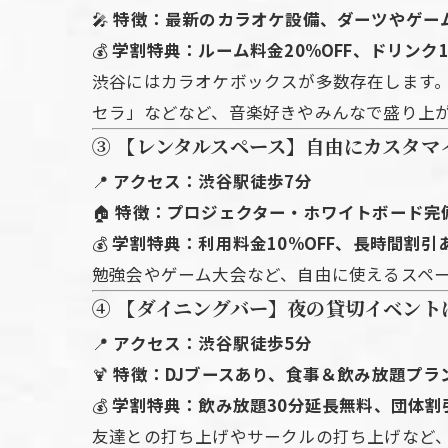
🎤
特徴：最新のカラオケ設備、ダーツやゲー
💰
学割特典：ルーム料金20%OFF、ドリンク
渋谷にはカラオケボックスが多数存在します
セラ」などなど、音楽好きやみんなで盛り上
③ 【レンタルスペース】自由にカスタマ
📍
アクセス：渋谷駅徒歩7分
🏠
特徴：プロジェクター・ホワイトボード完
💰
学割特典：利用料金10%OFF、長時間割引
勉強会やゲーム大会など、自由に使えるスペ
④ 【ダイニングバー】夜の貸切イベント
📍
アクセス：渋谷駅徒歩5分
🍹
特徴：DJブースあり、食事＆飲み放題プラ
💰
学割特典：飲み放題30分延長無料、団体割
友達との打ち上げやサークルの打ち上げなど