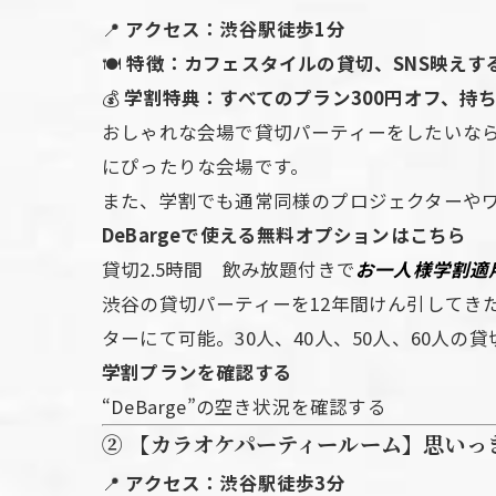
📍
アクセス：渋谷駅徒歩1分
🍽
特徴：カフェスタイルの貸切、SNS映えす
💰
学割特典：すべてのプラン300円オフ、持
おしゃれな会場で貸切パーティーをしたいな
にぴったりな会場です。
また、学割でも通常同様のプロジェクターや
DeBargeで使える無料オプションはこちら
貸切2.5時間 飲み放題付きで
お一人様学割適用
渋谷の貸切パーティーを12年間けん引してき
ターにて可能。30人、40人、50人、60人
学割プランを確認する
“DeBarge”の空き状況を確認する
② 【カラオケパーティールーム】思いっ
📍
アクセス：渋谷駅徒歩3分