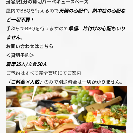
渋谷駅1分の貸切バーベキュースペース
屋内でBBQを行えるので
天候の心配や、熱中症の心配な
ど一切不要！
手ぶらでBBQを行えますので
準備、片付けの心配もいり
ません
。
お問い合わせはこちら
＜貸切予約＞
着席25人/立食50人
ご予約はすべて完全貸切にてご案内
「ご料金×人数」
のみで別途料金は
一切かかりません
。