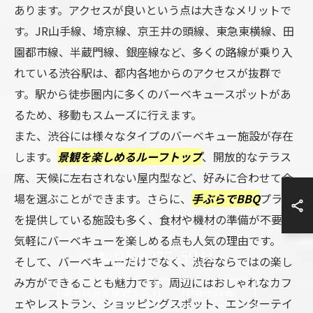
あります。アクセスが良いという点は大きなメリットで
す。JR山手線、埼京線、京王井の頭線、東急東横線、田
園都市線、半蔵門線、銀座線など、多くの路線が乗り入
れている渋谷駅は、都内各地からのアクセスが抜群で
す。駅から徒歩圏内に多くのバーベキュースポットがあ
るため、移動もスムーズに行えます。
また、渋谷には様々なタイプのバーベキュー施設が存在
します。
景観を楽しめるルーフトップ
、開放的なテラス
席、天候に左右されない屋内型など、好みに合わせて会
場を選ぶことができます。さらに、
手ぶらでBBQ
プラン
を提供している施設も多く、食材や機材の準備が不要で
気軽にバーベキューを楽しめる点も人気の理由です。
03-6277-5934
そして、バーベキューだけでなく、渋谷ならではの楽し
み方ができることも魅力です。周辺にはおしゃれなカフ
空き状況を確認する
LINE予約
ェやレストラン、ショッピングスポット、エンターテイ