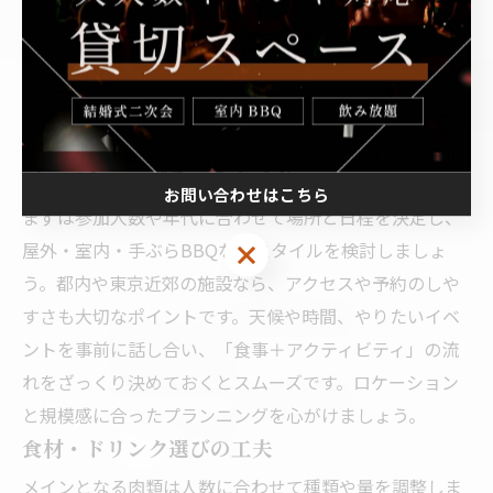
夏のバーベキューを充実させるためには、事前の計画と
準備が欠かせません。場所やメンバーに応じて食材・道
具・イベント内容を工夫することで、思い出に残るひと
ときが実現します。都内の手ぶらBBQや室内バーベキュ
ー施設を活用する方法も紹介します。
バーベキュープランの立て方
お問い合わせはこちら
まずは参加人数や年代に合わせて場所と日程を決定し、
屋外・室内・手ぶらBBQなどスタイルを検討しましょ
う。都内や東京近郊の施設なら、アクセスや予約のしや
すさも大切なポイントです。天候や時間、やりたいイベ
ントを事前に話し合い、「食事＋アクティビティ」の流
れをざっくり決めておくとスムーズです。ロケーション
と規模感に合ったプランニングを心がけましょう。
食材・ドリンク選びの工夫
メインとなる肉類は人数に合わせて種類や量を調整しま