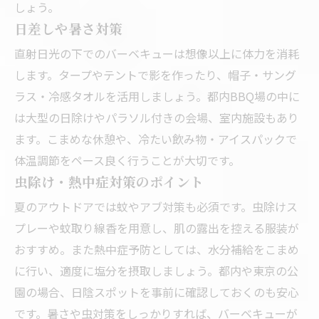
しょう。
日差しや暑さ対策
直射日光の下でのバーベキューは想像以上に体力を消耗
します。タープやテントで影を作ったり、帽子・サング
ラス・冷感タオルを活用しましょう。都内BBQ場の中に
は大型の日除けやパラソル付きの会場、室内施設もあり
ます。こまめな休憩や、冷たい飲み物・アイスパックで
体温調節をペース良く行うことが大切です。
虫除け・熱中症対策のポイント
夏のアウトドアでは蚊やアブ対策も必須です。虫除けス
プレーや蚊取り線香を用意し、肌の露出を控える服装が
おすすめ。また熱中症予防としては、水分補給をこまめ
に行い、適度に塩分を摂取しましょう。都内や東京の公
園の場合、日陰スポットを事前に確認しておくのも安心
です。暑さや虫対策をしっかりすれば、バーベキューが