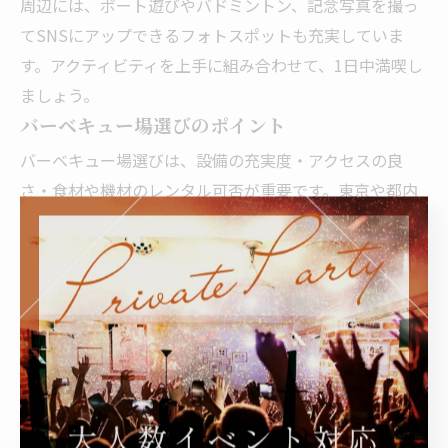
周辺には、ボート遊びやバドミントン、記念写真を撮っ
てSNSにアップできるフォトスポットも充実していま
す。アクティビティを上手に組み合わせて、1日中満喫し
ましょう。
バーベキュー場選びのポイント
バーベキュー場選びは、設備の充実度・アクセスの良
さ・食材や機材のレンタル可否が重要です。東京や都内
では、駅近や手ぶらプランのある公園型、商業ビルの室
内型BBQ場が人気。駐車場やトイレ、雨天時の屋根付き
スペースも要チェックです。人数やメンバーの年代、希
望するスタイルに合わせて最適なバーベキュー場を選び
ましょう。
バーベキューをさらに楽しむために心
掛けたい準備と計画