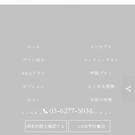
ホーム
コンセプト
プラン紹介
パーティープラン
BBQプラン
学割プラン
オプション
よくある質問
口コミ
当店の特徴
03-6277-5934
バーベキュー
パーティー
イベント
宴会
空き状況を確認する
LINE予約