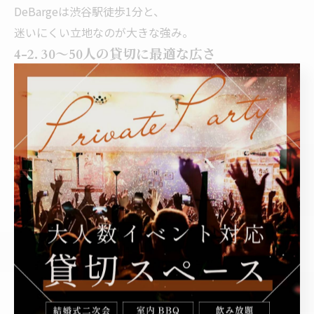
DeBargeは渋谷駅徒歩1分と、
迷いにくい立地なのが大きな強み。
4-2. 30〜50人の貸切に最適な広さ
DeBargeが選ばれる理由は、
**“貸切専用と言えるほどのちょうど良いサイズ感”**で
す。
30人 → ほどよくアットホーム
40人 → 一体感を保ちつつ賑やか
50人 → 大人数でも動きやすい
新年会で多い人数帯を完璧にカバーしています。
4-3. 新年会向きの設備が揃っている
DeBargeはパーティー用途に強い会場なので、設備が充
実。
マイク
プロジェクター