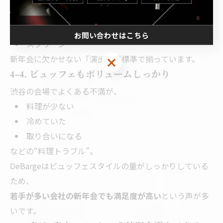
音響
照明演出
お問い合わせはこちら
スクリーン
新年会に欠かせない「演出」が標準で揃っています。
4-4. ビュッフェもボリュームしっかり
渋谷の会場でよくある不満が、
料理が少ない
冷めていた
取り合いになる
などの“料理トラブル”。
DeBargeはビュッフェスタイルの量がしっかりしている
ため、
若手が多い会社の新年会でも満足度が高い
という声が多
いです。