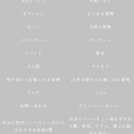
BBQプラン
学割プラン
オプション
よくある質問
口コミ
当店の特徴
バーベキュー
パーティー
イベント
宴会
大人数
アクセス
地下鉄からお越しのお客様
JR渋谷駅からお越しのお客様
ブログ
コラム
お問い合わせ
プライバシーポリシー
渋谷のバーベキュー場おすすめ
渋谷で室内バーベキューが行え
5選。貸切、テラス、屋上の施
るおすすめ会場5選
設も紹介！