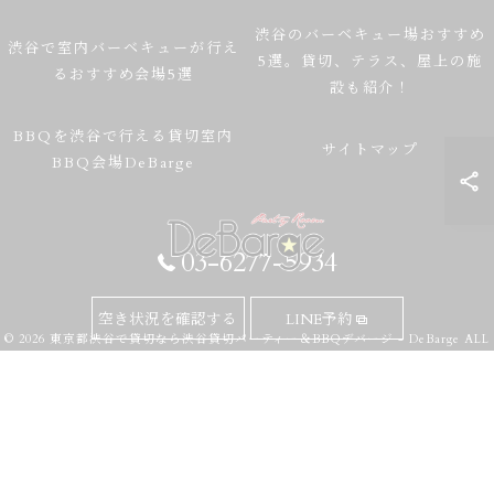
渋谷のバーベキュー場おすすめ
渋谷で室内バーベキューが行え
5選。貸切、テラス、屋上の施
るおすすめ会場5選
設も紹介！
BBQを渋谷で行える貸切室内
サイトマップ
BBQ会場DeBarge
03-6277-5934
空き状況を確認する
LINE予約
© 2026 東京都渋谷で貸切なら渋谷貸切パーティー＆BBQデバージ - DeBarge ALL
RIGHTS RESERVED.