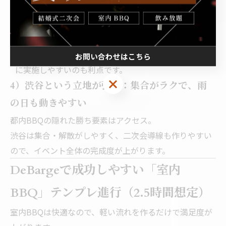
写真タイム
ビンゴ・景品
を入れると「イベント」としての満足度が跳ねます。
貸切運用に寄せられる会場だと、周囲に気をつかわず
お問い合わせはこちら
に実施しやすいのも利点です。
4）渋谷という立地が強い：集合がラクで、雨
の日も動きやすい
都内BBQの隠れた勝ち要素はアクセス。
渋谷は集合・解散がしやすく、二次会導線も作りやすい
ので、イベント全体の完成度が上がります。
DeBargeで成功しやすい「室内
BBQ」テンプレ進行（2.5時間想定）
室内BBQは快適なので、軽い流れを作るだけで満足度が