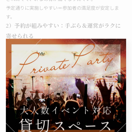
予定通りに実施しやすい＝参加者の満足度が安定しま
す。
2）予約が組みやすい：手ぶら＆運営がラクに
寄せられる
室内BBQは「準備が軽い」ほど強い。
DeBargeのように、会場でBBQ体験を成立させられる
と、食材・備品・片付けを幹事が抱え込まずに済みま
す。
結果として、企画側は“楽しさ”に集中できます。
3）イベント化しやすい：懇親会・オフ会・ファ
ミリーにも相性◎
BBQはそれだけで盛り上がりますが、プラスで
乾杯の一言
チーム対抗ミニゲーム