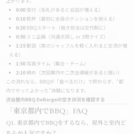
上がります。
0:00
受付（名札があると会話が増える）
0:10
乾杯（最初に全員のテンションを揃える）
0:20
BBQスタート（焼き担当は交代制に）
0:50
ミニ企画（共通点探し or 3問クイズ）
1:15
歓談（席のシャッフルを軽く入れると交流が増
える）
1:50
写真タイム（集合・チーム）
2:10
締め（次回案内や二次会導線があると強い）
この流れなら、BBQが「食べるだけ」で終わらず、“都
内でやってよかった”体験になります。
渋谷屋内BBQ DeBargeの空き状況を確認する
「東京都内でBBQ」FAQ
Q1. 東京都内でBBQをするなら、屋外と室内ど
ちらが人気ですか？