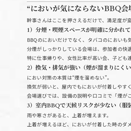
“においが気にならないBBQ会
幹事さんはここを押さえるだけで、満足度が
1）分煙・喫煙スペースが明確に分かれて
BBQのにおいだけでなく、タバコのにおいも
分煙がしっかりしている会場は、参加者の快
特に仕事帰りや、女性比率が高い会、子ども
2）換気・排気が強い（煙が溜まりにく
におい対策の本質は“煙を溜めない”。
換気が弱いと、屋内でもにおいが付着しやす
会場選びでは、設備の説明や口コミで「煙が
3）室内BBQで天候リスクが少ない（服
雨や寒さがあると、上着が増えます。
上着が増えるほど、においが付着した時のダ