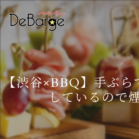
【渋谷×BBQ】手ぶ
しているので