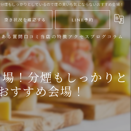
！分煙もしっかりとしているので煙の臭いも気にならないおすすめ会場！
空き状況を確認する
LINE予約
くある質問
口コミ
当店の特徴
アクセス
ブログ
コラム
バーベキュー
地下鉄からお越しのお客様
パーティー
JR渋谷駅からお越しのお客様
ー場！分煙もしっかりと
イベント
おすすめ会場！
宴会
大人数