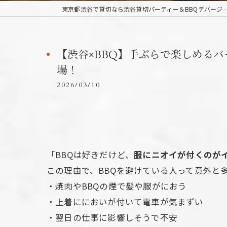
【渋谷×BBQ】手ぶらで楽しめる
場！
2026/03/10
「BBQは好きだけど、
服にニオイが付くのが
この理由で、BBQを避けている人って意外と
・焼肉やBBQの煙で髪や服がにおう
・上着ににおいが付いて電車が気まずい
・翌日の仕事に影響しそうで不安