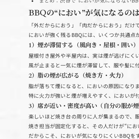
まとめ：渋谷で“においが気にならないB
BBQの“におい”が気になるの
「外だからにおう」「肉だからにおう」だけ
においが強く残るBBQには、いくつか共通点
1）煙が滞留する（風向き・屋根・囲い）
屋根付き屋外や半屋内は、実は煙が逃げにく
風が止まると一気に煙が滞留して、服や髪に
2）脂の煙が広がる（焼き方・火力）
脂が落ちて煙になると、においの原因になり
特に火力が強いと煙が増えやすく、においが
3）席が近い・密度が高い（自分の服が
楽しいほど焼き台の周りに人が集まるので、
焼き担当が固定化すると、その人だけが“にお
だからこそ、においが気になりにくいBBQを