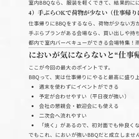
室内BBQなら、服装を軽くできて、結果的に
4）手ぶらOKで荷物が少ない（仕事帰り
仕事帰りにBBQをするなら、荷物が少ない方
手ぶらプランがある会場なら、買い出しや持
都内で室内バーベキューができる会場特集！雨
においが気にならないと“仕事帰
ここが今回の最大のポイントです。
BBQって、実は仕事帰りにやると最高に盛り
週末を使わずにイベントができる
予定が合わせやすい（平日夜が強い）
会社の懇親会・歓迎会にも使える
二次会へ流れやすい
「焼く」があるので、初対面でも仲良く
でもこれ、においが強いBBQだと成立しませ