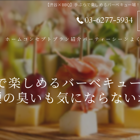
【渋谷×BBQ】手ぶらで楽しめるバーベキュー場
03-6277-5934
ホーム
コンセプト
プラン紹介
パーティーシーン
よ
パーティープラン
BBQプラン
らで楽しめるバーベキュ
学割プラン
煙の臭いも気にならない
オプション