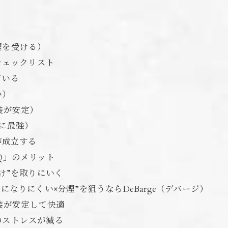
）
煙を受ける）
チェックリスト
ている
い）
装が安定）
に最強）
が成立する
Q」のメリット
け”を取りにいく
なりにくい×分煙”を狙うならDeBarge（デバージ）
装が安定して快適
のストレスが減る