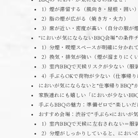
BBQの“におい”が気になるのはなぜ？
1）煙が滞留する（風向き・屋根・囲い
2）脂の煙が広がる（焼き方・火力）
3）席が近い・密度が高い（自分の服が
“においが気にならないBBQ会場”の条件
1）分煙・喫煙スペースが明確に分かれ
2）換気・排気が強い（煙が溜まりにく
3）室内BBQで天候リスクが少ない（服
4）手ぶらOKで荷物が少ない（仕事帰り
においが気にならないと“仕事帰りBBQ”
家族連れにも嬉しい「においが少ないBB
手ぶらBBQの魅力：準備ゼロで“楽しいだ
おすすめ会場：渋谷で“手ぶら×においが気に
1）室内BBQで天候に左右されない＝服
2）分煙がしっかりしていると、におい