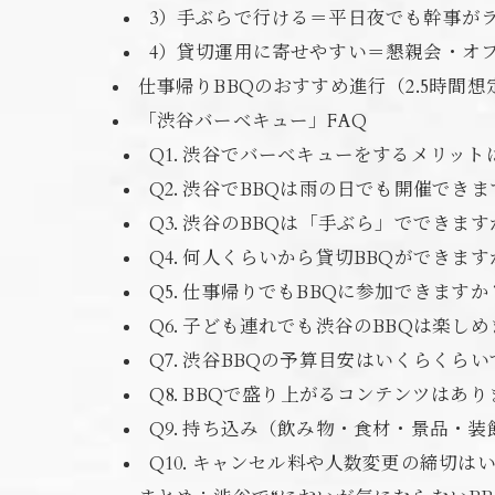
3）手ぶらで行ける＝平日夜でも幹事が
4）貸切運用に寄せやすい＝懇親会・オ
仕事帰りBBQのおすすめ進行（2.5時間想
「渋谷バーベキュー」FAQ
Q1. 渋谷でバーベキューをするメリッ
Q2. 渋谷でBBQは雨の日でも開催でき
Q3. 渋谷のBBQは「手ぶら」でできます
Q4. 何人くらいから貸切BBQができます
Q5. 仕事帰りでもBBQに参加できます
Q6. 子ども連れでも渋谷のBBQは楽し
Q7. 渋谷BBQの予算目安はいくらくら
Q8. BBQで盛り上がるコンテンツはあ
Q9. 持ち込み（飲み物・食材・景品・
Q10. キャンセル料や人数変更の締切