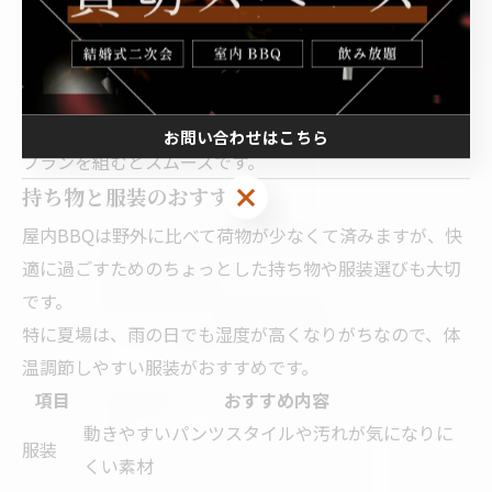
ベストな時間帯は、比較的ゆったり過ごせるオープン直
後か、二次会利用が多い21時以降で、混雑を避けたい人
に向いています。会社帰りの利用なら、渋谷駅に集まり
やすい19時スタートを軸にしつつ、終電時間を逆算して
お問い合わせはこちら
プランを組むとスムーズです。
持ち物と服装のおすすめ
屋内BBQは野外に比べて荷物が少なくて済みますが、快
適に過ごすためのちょっとした持ち物や服装選びも大切
です。
特に夏場は、雨の日でも湿度が高くなりがちなので、体
温調節しやすい服装がおすすめです。
項目
おすすめ内容
動きやすいパンツスタイルや汚れが気になりに
服装
くい素材