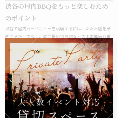
渋谷の屋内BBQをもっと楽しむため
のポイント
渋谷で屋内バーベキューを満喫するには、ただお店を予
約するだけでなく、時間帯や持ち物などの事前準備も重
要です。雨の日でも快適に過ごす工夫を押さえておくこ
とで、室内ならではのメリットを最大限に活かせます。
ここでは予約のコツやおすすめの服装、快適に過ごすた
めの小さなテクニックまで、実用的なポイントを紹介し
ます。
予約のコツとベストな時間帯
屋内BBQは雨の日に予約が集中しやすいため、渋谷エリ
アでは特に週末の直前予約が取りにくくなりがちです。
20人以上の団体や貸切を希望する場合は、少なくとも2
週間前には問い合わせておくと安心です。