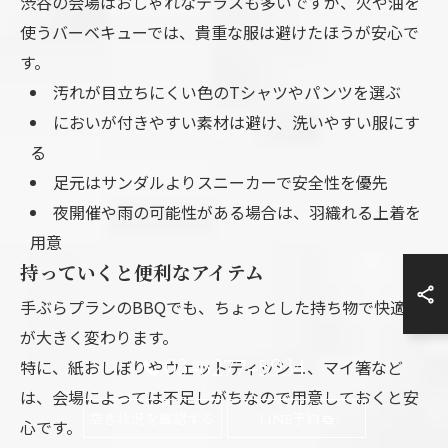
渋谷の会場はおしゃれなテラスも多いですが、火や油を
使うバーベキューでは、貴重な服は避けたほうが安心で
す。
汚れが目立ちにくい色のTシャツやパンツを選ぶ
においが付きやすい素材は避け、洗いやすい服にす
る
足元はサンダルよりスニーカーで安全性を優先
夜開催や雨の可能性がある場合は、羽織れる上着を
用意
持っていくと便利なアイテム
手ぶらプランのBBQでも、ちょっとした持ち物で快適さ
が大きく変わります。
03-6277-5934
特に、紙おしぼりやウェットティッシュ、マイ箸など
は、会場によっては不足しがちなので用意しておくと安
空き状況を確認する
LINE予約
心です。