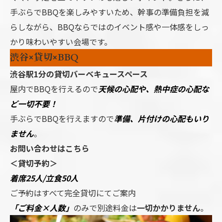
手ぶらでBBQを楽しみやすいため、幹事の準備負担を減
らしながら、BBQならではのイベント感や一体感をしっ
かり味わいやすい会場です。
渋谷×貸切×BBQ
渋谷駅1分の貸切バーベキュースペース
屋内でBBQを行えるので
天候の心配や、熱中症の心配な
ど一切不要！
手ぶらでBBQを行えますので
準備、片付けの心配もいり
ません
。
お問い合わせはこちら
＜貸切予約＞
着席25人/立食50人
ご予約はすべて完全貸切にてご案内
「ご料金×人数」
のみで別途料金は
一切かかりません
。