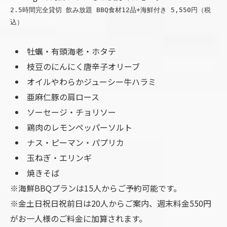
2.5時間完全貸切 飲み放題 BBQ食材12品+海鮮付き 5,550円（税
込）
牡蠣・有頭海老・ホタテ
枝豆のにんにく唐辛子オリーブ
オイルやわらかジューシー牛ハラミ
亜麻仁豚の肩ロース
ソーセージ・チョリソー
鶏肉のレモンペッパーソルト
ナス・ピーマン・パプリカ
玉ねぎ・エリンギ
焼きそば
※海鮮BBQプランは15人からご予約可能です。
※金土日祝日祝前日は20人からご案内、週末料金550円
がお一人様のご料金に加算されます。