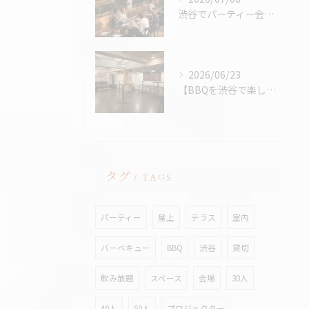
渋谷でパーティー会場を探すコツ完全版｜パーティープランナー歴24年の筆者が解説
2026/06/23
【BBQを渋谷で楽しむなら、熱中症対策万全の室内BBQ！貸切...
タグ
TAGS
パーティー
屋上
テラス
室内
バーベキュー
BBQ
渋谷
貸切
飲み放題
スペース
会場
30人
40人
50人
プロジェクター