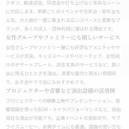
クオフ、歓送迎会、同窓会や打ち上げなど多彩なシーン
に対応します。季節ごとのイベントや忘年会・新年会も
人気。大人数が一堂に集まれる広いスペースと柔軟なプ
ランが、多くの法人・団体利用に選ばれる理由です。
女性グループやファミリーにも嬉しいサービス
女性グループやファミリー層にも好評なアメニティやサ
ービスが充実。キッズスペースやベビーチェア、女性向
けのデザートプレート、記念写真のサービスなど、思い
出に残るひとときを演出。清潔な室内と明るい雰囲気
で、女子会やママ会にもおすすめです。
プロジェクターや音響など演出設備の活用例
プロジェクターでの映像上映やプレゼンテーション、音
響設備を使ったBGM・マイクパフォーマンスなど、自由
自在な演出が可能です。企業イベントの表彰式や、サプ
ライズムービー、余興タイムにも最適。設備の使い方も