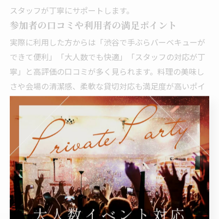
スタッフが丁寧にサポートします。
参加者の口コミや利用者の満足ポイント
実際に利用した方からは「渋谷で手ぶらバーベキューが
できて便利」「大人数でも快適」「スタッフの対応が丁
寧」と高評価の口コミが多く見られます。料理の美味し
さや会場の清潔感、柔軟な貸切対応も満足度が高いポイ
ントです。参加者の笑顔が集まる会場です。
DeBargeの口コミ評価
空き状況を確認する
おしゃれな内装と写真映えスポット
渋谷らしいエッジの効いたおしゃれな内装もDeBargeの
特長。フォトスポットも複数用意されており、SNS映え
する雰囲気がパーティーの盛り上げに一役買います。照
明や装飾も自由にアレンジできるため、イベントのイメ