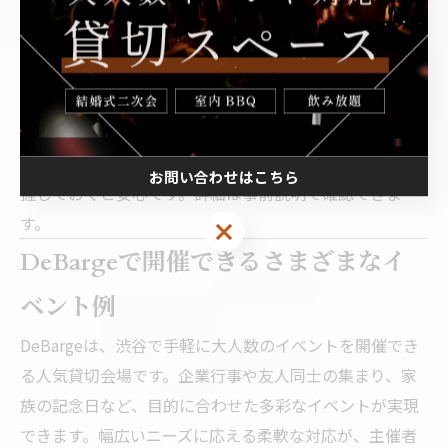
ージに合わせた空間作りが楽しめます。
予約方法とキャンセル規定の詳細
予約は公式サイトや電話、専用予約フォームで簡単に行
えます。仮予約や下見相談も可能で、利用日や人数変更
にも柔軟に対応。キャンセル規定は、利用日から起算し
た日数によってキャンセル料金が異なるため、事前に把
お問い合わせはこちら
握しておくと安心です。詳細は事前説明で確認できま
す。
DeBargeで開催できるさまざまなイ
ベント例
DeBargeは、渋谷で手軽に大人数のイベントを開催でき
る人気貸切会場です。企業行事や友人同士の集まり、家
族の記念日など、目的に合わせた多彩なイベントが実現
できます。幅広いニーズに応える柔軟な対応が、主催者