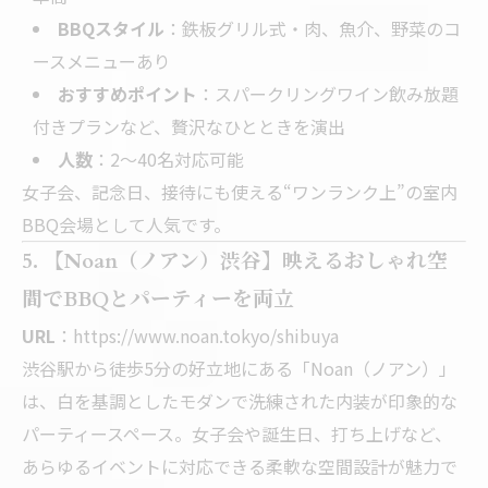
BBQスタイル
：鉄板グリル式・肉、魚介、野菜のコ
ースメニューあり
おすすめポイント
：スパークリングワイン飲み放題
付きプランなど、贅沢なひとときを演出
人数
：2～40名対応可能
女子会、記念日、接待にも使える“ワンランク上”の室内
BBQ会場として人気です。
5. 【Noan（ノアン）渋谷】映えるおしゃれ空
間でBBQとパーティーを両立
URL
：
https://www.noan.tokyo/shibuya
渋谷駅から徒歩5分の好立地にある「Noan（ノアン）」
は、白を基調としたモダンで洗練された内装が印象的な
パーティースペース。女子会や誕生日、打ち上げなど、
あらゆるイベントに対応できる柔軟な空間設計が魅力で