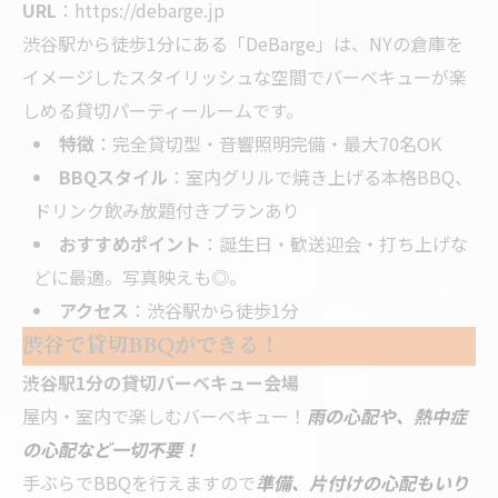
URL
：
https://debarge.jp
渋谷駅から徒歩1分にある「DeBarge」は、NYの倉庫を
イメージしたスタイリッシュな空間でバーベキューが楽
しめる貸切パーティールームです。
特徴
：完全貸切型・音響照明完備・最大70名OK
BBQスタイル
：室内グリルで焼き上げる本格BBQ、
ドリンク飲み放題付きプランあり
おすすめポイント
：誕生日・歓送迎会・打ち上げな
どに最適。写真映えも◎。
アクセス
：渋谷駅から徒歩1分
渋谷で貸切BBQができる！
渋谷駅1分の貸切バーベキュー会場
屋内・室内で楽しむバーベキュー！
雨の心配や、熱中症
の心配など一切不要！
手ぶらでBBQを行えますので
準備、片付けの心配もいり