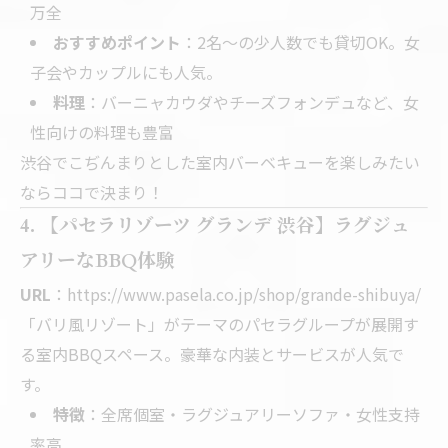
万全
おすすめポイント
：2名～の少人数でも貸切OK。女
子会やカップルにも人気。
料理
：バーニャカウダやチーズフォンデュなど、女
性向けの料理も豊富
渋谷でこぢんまりとした室内バーベキューを楽しみたい
ならココで決まり！
4. 【パセラリゾーツ グランデ 渋谷】ラグジュ
アリーなBBQ体験
URL
：
https://www.pasela.co.jp/shop/grande-shibuya/
「バリ風リゾート」がテーマのパセラグループが展開す
る室内BBQスペース。豪華な内装とサービスが人気で
す。
特徴
：全席個室・ラグジュアリーソファ・女性支持
率高