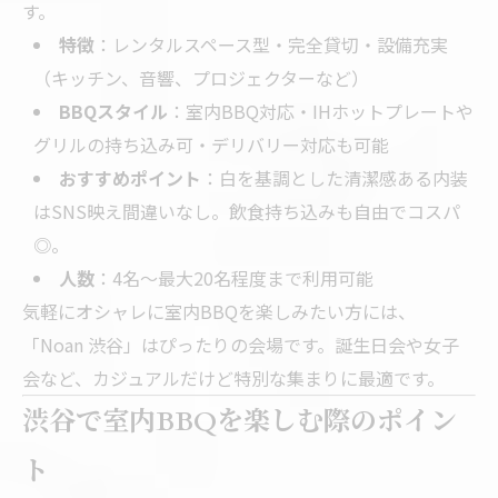
す。
特徴
：レンタルスペース型・完全貸切・設備充実
（キッチン、音響、プロジェクターなど）
BBQスタイル
：室内BBQ対応・IHホットプレートや
グリルの持ち込み可・デリバリー対応も可能
おすすめポイント
：白を基調とした清潔感ある内装
はSNS映え間違いなし。飲食持ち込みも自由でコスパ
◎。
人数
：4名〜最大20名程度まで利用可能
気軽にオシャレに室内BBQを楽しみたい方には、
「Noan 渋谷」はぴったりの会場です。誕生日会や女子
会など、カジュアルだけど特別な集まりに最適です。
渋谷で室内BBQを楽しむ際のポイン
ト