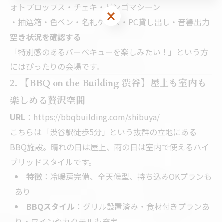
ォトプロップス・チェキ・ビンゴマシーン
・抽選箱・色ペン・名札ケース・PC貸し出し・音響出力
空き状況を確認する
「特別感のあるバーベキューを楽しみたい！」という方
にはぴったりの会場です。
2. 【BBQ on the Building 渋谷】屋上も室内も
楽しめる贅沢空間
URL
：
https://bbqbuilding.com/shibuya/
こちらは「渋谷駅徒歩5分」という抜群の立地にある
BBQ施設。晴れの日は屋上、雨の日は室内で使えるハイ
ブリッドスタイルです。
特徴
：冷暖房完備、全天候型、持ち込みOKプランも
あり
BBQスタイル
：グリル設置済み・食材付きプランあ
り・ワインやカクテルも充実