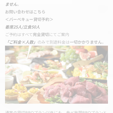
ません
。
お問い合わせはこちら
＜バーべキュー貸切予約＞
着席25人/立食50人
ご予約はすべて
完全貸切
にてご案内
「ご料金×人数」
のみで別途料金は
一切かかりません
。
通常の貸切BBQプラン以外にも、食べ放題BBQプランと