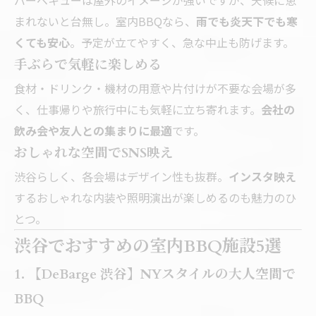
バーベキューは屋外のイメージが強いですが、天候に恵
まれないと台無し。室内BBQなら、
雨でも炎天下でも寒
くても安心
。予定が立てやすく、急な中止も防げます。
手ぶらで気軽に楽しめる
食材・ドリンク・機材の用意や片付けが不要な会場が多
く、仕事帰りや旅行中にも気軽に立ち寄れます。
会社の
飲み会や友人との集まりに最適
です。
おしゃれな空間でSNS映え
渋谷らしく、各会場はデザイン性も抜群。
インスタ映え
するおしゃれな内装や照明演出が楽しめるのも魅力のひ
とつ。
渋谷でおすすめの室内BBQ施設5選
1. 【DeBarge 渋谷】NYスタイルの大人空間で
BBQ