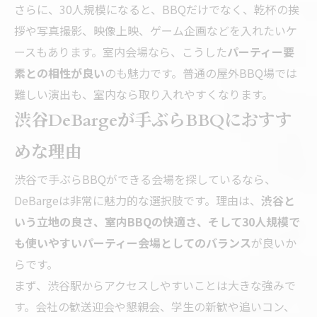
さらに、30人規模になると、BBQだけでなく、乾杯の挨
拶や写真撮影、映像上映、ゲーム企画などを入れたいケ
ースもあります。室内会場なら、こうした
パーティー要
素との相性が良い
のも魅力です。普通の屋外BBQ場では
難しい演出も、室内なら取り入れやすくなります。
渋谷DeBargeが手ぶらBBQにおすす
めな理由
渋谷で手ぶらBBQができる会場を探しているなら、
DeBargeは非常に魅力的な選択肢です。理由は、
渋谷と
いう立地の良さ、室内BBQの快適さ、そして30人規模で
も使いやすいパーティー会場としてのバランス
が良いか
らです。
まず、渋谷駅からアクセスしやすいことは大きな強みで
す。会社の歓送迎会や懇親会、学生の新歓や追いコン、